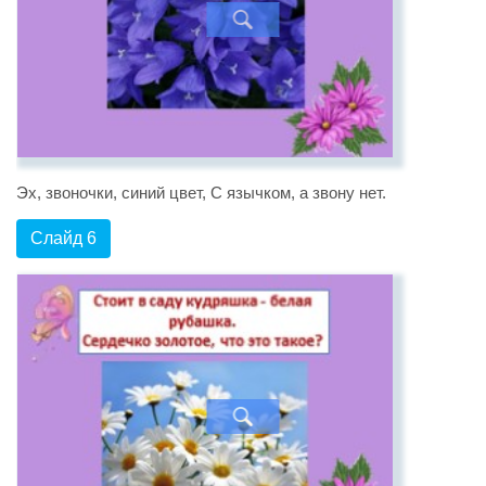
Эх, звоночки, синий цвет, С язычком, а звону нет.
Слайд 6