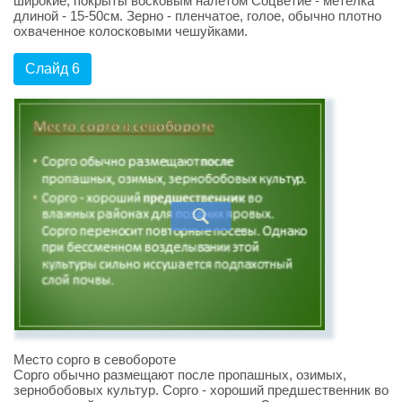
широкие, покрыты восковым налетом Соцветие - метелка
длиной - 15-50см. Зерно - пленчатое, голое, обычно плотно
охваченное колосковыми чешуйками.
Слайд 6
Место сорго в севобороте
Сорго обычно размещают после пропашных, озимых,
зернобобовых культур. Сорго - хороший предшественник во