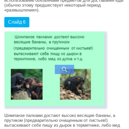
использование обезьянами предметов для доставания еды
(обычно этому предшествует некоторый период
«размышления»).
Слайд 6
Шимпанзе палками достают высоко весящие бананы, а
прутиком (предварительно очищенным от листьев!)
вытаскивают себе пищу из дырок в термитнике, либо мед