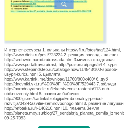
Интернет-ресурсы 1. юльпаны http://vfl.ru/fotos/tag/124.html,
http://www.diets.ru/post/723234 2. реакция рассады на свет
http://sedovvic.narod.ru/rassada.htm 3.мимоза стыдливая
http://www.portaltravi.ru/rast, http://pulson.ru/page/54 4. куры
http://www.stepandstep.ru/catalog/know/114843/100-sposob-
usypit-kuricu.html 5. цыплята
http://www.kartinki.me/download/11760/800x480/ 6. дуб
http://dnevniki.ykt.ru/%D0%9F_%D0%9F/529443 7. жёлуди
http://narodnayamedic.ru/lekarstvennie-rastenia/113-dub-
obiknovenniy.html 8. развитие бабочки
http://900igr.net/kartinki/biologija/Embrionalnyj-period-
razvitija/042-Razvitie-zemnovodnogo.html 9. развитие лягушки
http://refoteka.ru/r-140216.html 10. планета Земля
http://planeta.moy.su/blog/27_sentjabrja_planeta_zemlja_izmenit
09-25-7093