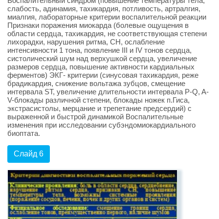
Воспалительный синдром (повышение температуры тела,
слабость, адинамия, тахикардия, потливость, артралгия,
миалгия, лабораторные критерии воспалительной реакции
Признаки поражения миокарда (болевые ощущения в
области сердца, тахикардия, не соответствующая степени
лихорадки, нарушения ритма, СН, ослабление
интенсивности 1 тона, появление III и IV тонов сердца,
систолический шум над верхушкой сердца, увеличение
размеров сердца, повышение активности кардиальных
ферментов) ЭКГ- критерии (синусовая тахикардия, реже
брадикардия, снижение вольтажа зубцов, смещение
интервала ST, увеличение длительности интервала P-Q, A-
V-блокады различной степени, блокады ножек п.Гиса,
экстрасистолы, мерцание и трепетание предсердий) с
выраженной и быстрой динамикой Воспалительные
изменения при исследовании субэндомиокардиального
биоптата.
Слайд 6