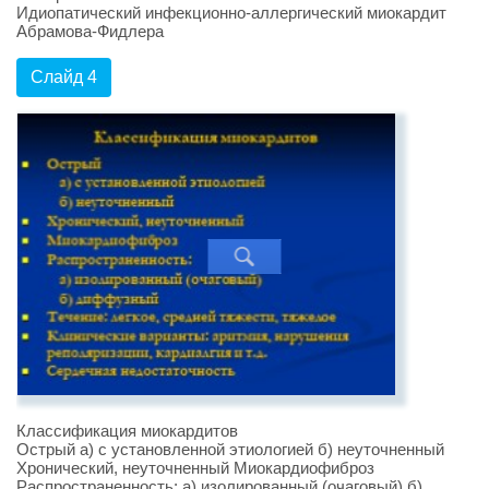
Идиопатический инфекционно-аллергический миокардит
Абрамова-Фидлера
Слайд 4
Классификация миокардитов
Острый а) с установленной этиологией б) неуточненный
Хронический, неуточненный Миокардиофиброз
Распространенность: а) изолированный (очаговый) б)