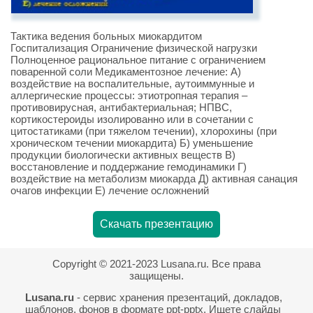
Тактика ведения больных миокардитом
Госпитализация Ограничение физической нагрузки
Полноценное рациональное питание с ограничением
поваренной соли Медикаментозное лечение: А)
воздействие на воспалительные, аутоиммунные и
аллергические процессы: этиотропная терапия –
противовирусная, антибактериальная; НПВС,
кортикостероиды изолированно или в сочетании с
цитостатиками (при тяжелом течении), хлорохины (при
хроническом течении миокардита) Б) уменьшение
продукции биологически активных веществ В)
восстановление и поддержание гемодинамики Г)
воздействие на метаболизм миокарда Д) активная санация
очагов инфекции Е) лечение осложнений
Скачать презентацию
Copyright © 2021-2023 Lusana.ru. Все права
защищены.
Lusana.ru
- сервис хранения презентаций, докладов,
шаблонов, фонов в формате ppt-pptx. Ищете слайды