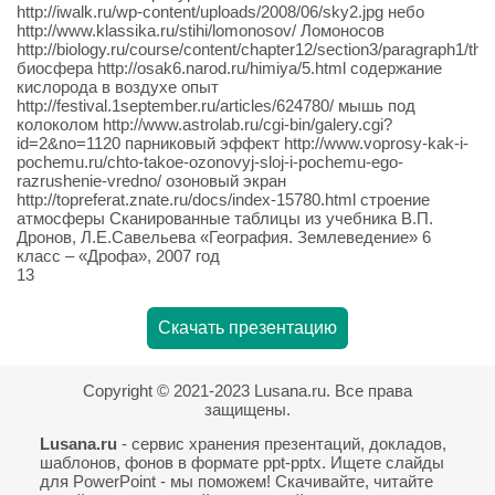
http://iwalk.ru/wp-content/uploads/2008/06/sky2.jpg небо
http://www.klassika.ru/stihi/lomonosov/ Ломоносов
http://biology.ru/course/content/chapter12/section3/paragraph1/the
биосфера http://osak6.narod.ru/himiya/5.html содержание
кислорода в воздухе опыт
http://festival.1september.ru/articles/624780/ мышь под
колоколом http://www.astrolab.ru/cgi-bin/galery.cgi?
id=2&no=1120 парниковый эффект http://www.voprosy-kak-i-
pochemu.ru/chto-takoe-ozonovyj-sloj-i-pochemu-ego-
razrushenie-vredno/ озоновый экран
http://topreferat.znate.ru/docs/index-15780.html строение
атмосферы Сканированные таблицы из учебника В.П.
Дронов, Л.Е.Савельева «География. Землеведение» 6
класс – «Дрофа», 2007 год
13
Скачать презентацию
Copyright © 2021-2023 Lusana.ru. Все права
защищены.
Lusana.ru
- сервис хранения презентаций, докладов,
шаблонов, фонов в формате ppt-pptx. Ищете слайды
для PowerPoint - мы поможем! Скачивайте, читайте