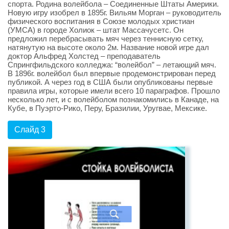
спорта. Родина волейбола – Соединенные Штаты Америки.
Новую игру изобрел в 1895г. Вильям Морган – руководитель
физического воспитания в Союзе молодых христиан
(УМСА) в городе Холиок – штат Массачусетс. Он
предложил перебрасывать мяч через теннисную сетку,
натянутую на высоте около 2м. Название новой игре дал
доктор Альфред Холстед – преподаватель
Спрингфильдского колледжа: “волейбол” – летающий мяч.
В 1896г. волейбол был впервые продемонстрирован перед
публикой. А через год в США были опубликованы первые
правила игры, которые имели всего 10 параграфов. Прошло
несколько лет, и с волейболом познакомились в Канаде, на
Кубе, в Пуэрто-Рико, Перу, Бразилии, Уругвае, Мексике.
Слайд 3