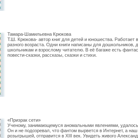
Тамара-Шамильевна Крюкова
Т.Ш. Крюкова- автор книг для детей и юношества. Работает 
разного возраста. Одни книги написаны для дошкольников,
школьникам и взрослому читателю. В её багаже есть фантас
повести-сказки, рассказы, сказки и стихи.
«Призрак сети»
Ученому, занимающемуся аномальными явлениями, удалось 
Он и не подозревал, что фантом вырвется в Интернет, а на
розыгрышей, отправится в XIII век. Увидеть живого Александ