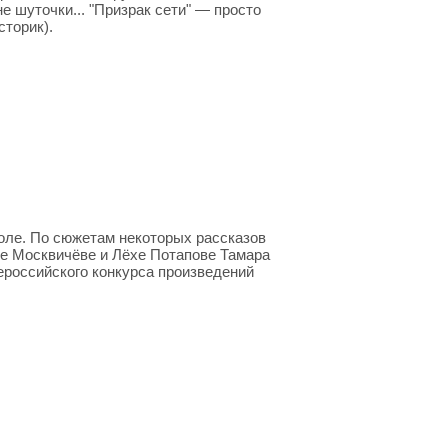
 шуточки... "Призрак сети" — просто
торик).
оле. По сюжетам некоторых рассказов
ке Москвичёве и Лёхе Потапове Тамара
ероссийского конкурса произведений