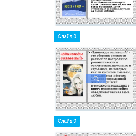
Слайд 8
Слайд 9