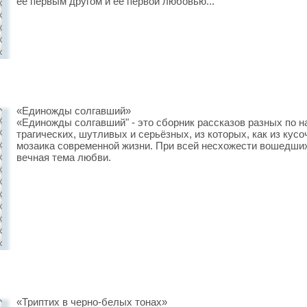
ее первым другом и ее первой любовью...
«Единожды солгавший»
«Единожды солгавший" - это сборник рассказов разных по н
трагических, шутливых и серьёзных, из которых, как из кус
мозаика современной жизни. При всей несхожести вошедших
вечная тема любви.
«Триптих в черно-белых тонах»