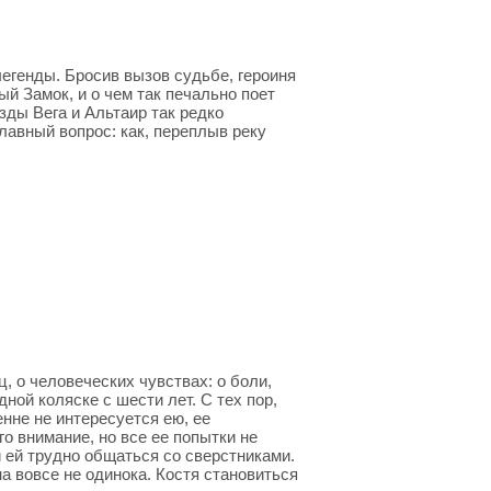
егенды. Бросив вызов судьбе, героиня
й Замок, и о чем так печально поет
зды Вега и Альтаир так редко
главный вопрос: как, переплыв реку
ц, о человеческих чувствах: о боли,
ной коляске с шести лет. С тех пор,
енне не интересуется ею, ее
о внимание, но все ее попытки не
и ей трудно общаться со сверстниками.
на вовсе не одинока. Костя становиться