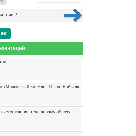
делись!
ции
езентаций
га»
е «Московский Кремль - Озеро Байкал»
ть стремление к здоровому образу