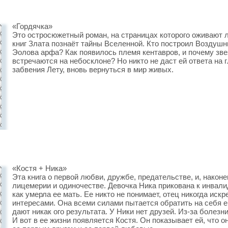
«Гордячка»
Это остросюжетный роман, на страницах которого оживают л
книг Злата познаёт тайны Вселенной. Кто построил Воздушны
Эолова арфа? Как появилось племя кентавров, и почему зве
встречаются на небосклоне? Но никто не даст ей ответа на 
забвения Лету, вновь вернуться в мир живых.
«Костя + Ника»
Эта книга о первой любви, дружбе, предательстве, и, наконе
лицемерии и одиночестве. Девочка Ника прикована к инвалид
как умерла ее мать. Ее никто не понимает, отец никогда искр
интересами. Она всеми силами пытается обратить на себя ег
дают никак ого результата. У Ники нет друзей. Из-за болезн
И вот в ее жизни появляется Костя. Он показывает ей, что о