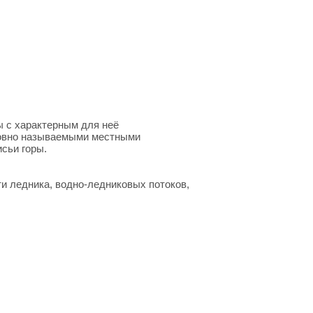
ы с характерным для неё
бовно называемыми местными
сьи горы.
и ледника, водно-ледниковых потоков,