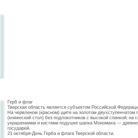
Герб и флаг
Тверская область является субъектом Российской Федерации
На червленом (красном) щите на золотом двухступенчатом п
(княжеский стол) без подлокотников с высокой спинкой; на 
украшениями и кистями подушке шапка Мономаха — древне
государей.
21 октября-День Герба и флага Тверской области.