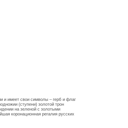
 и имеет свои символы – герб и флаг
одножии (ступени) золотой трон
сидении на зеленой с золотыми
йшая коронационная регалия русских