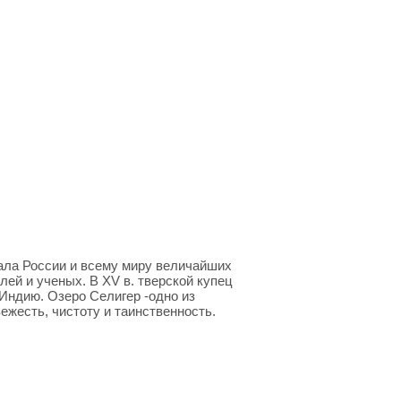
дала России и всему миру величайших
лей и ученых. В XV в. тверской купец
Индию. Озерo Селигер -одно из
жесть, чистоту и таинственность.