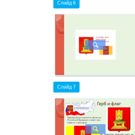
Слайд 6
Слайд 7