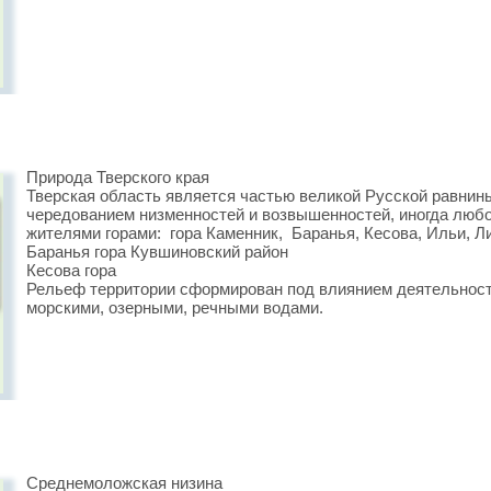
Природа Тверского края
Тверская область является частью великой Русской равнин
чередованием низменностей и возвышенностей, иногда лю
жителями горами: гора Каменник, Баранья, Кесова, Ильи, Ли
Баранья гора Кувшиновский район
Кесова гора
Рельеф территории сформирован под влиянием деятельност
морскими, озерными, речными водами.
Среднемоложская низина