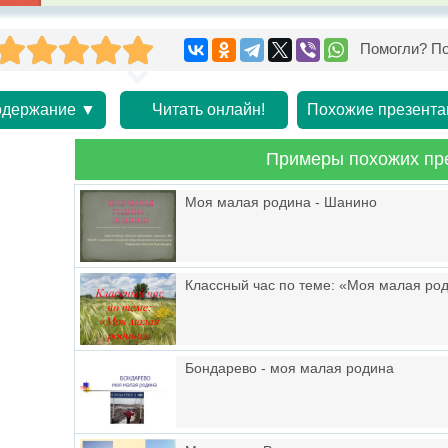
Помогли? По
держание ▼
Читать онлайн!
Похожие презента
Примеры похожих пр
Моя малая родина - Шанино
Классный час по теме: «Моя малая ро
Бондарево - моя малая родина