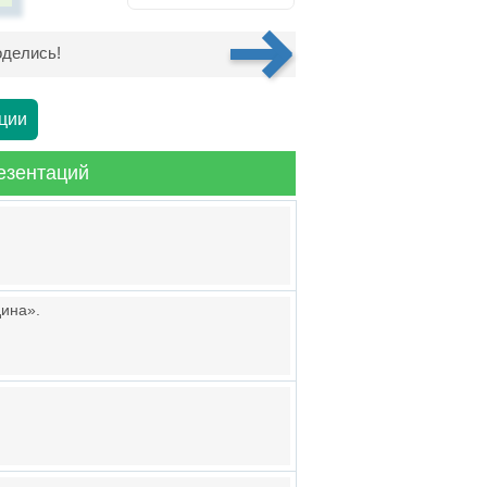
делись!
ции
езентаций
дина».