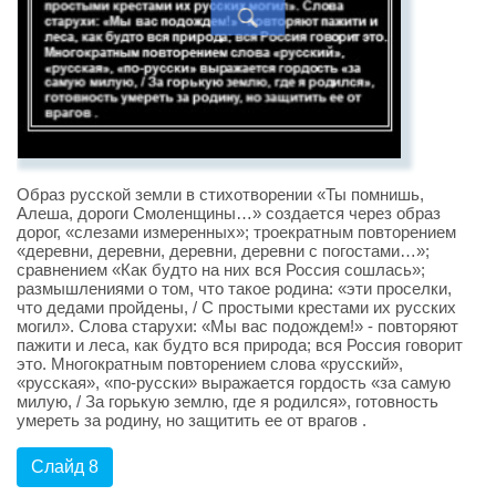
Образ русской земли в стихотворении «Ты помнишь,
Алеша, дороги Смоленщины…» создается через образ
дорог, «слезами измеренных»; троекратным повторением
«деревни, деревни, деревни, деревни с погостами…»;
сравнением «Как будто на них вся Россия сошлась»;
размышлениями о том, что такое родина: «эти проселки,
что дедами пройдены, / С простыми крестами их русских
могил». Слова старухи: «Мы вас подождем!» - повторяют
пажити и леса, как будто вся природа; вся Россия говорит
это. Многократным повторением слова «русский»,
«русская», «по-русски» выражается гордость «за самую
милую, / За горькую землю, где я родился», готовность
умереть за родину, но защитить ее от врагов .
Слайд 8