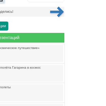
делись!
ции
езентаций
Космическое путешествие»
 полёта Гагарина в космос
 полеты