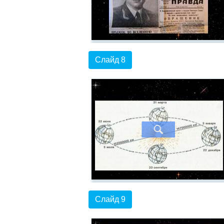
Слайд 8
Слайд 9