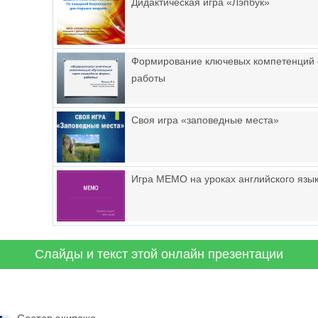
Дидактическая игра «Лэпбук»
Формирование ключевых компетенций
работы
Своя игра «заповедные места»
Игра MEMO на уроках английского язы
Слайды и текст этой онлайн презентации