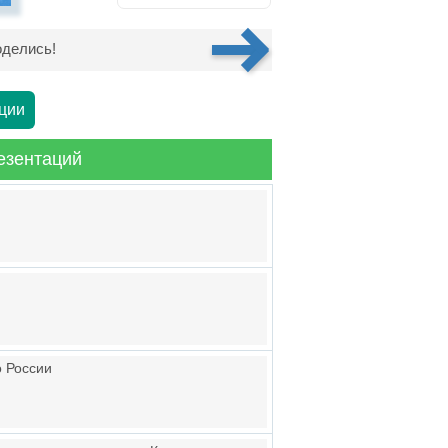
делись!
ции
езентаций
о России