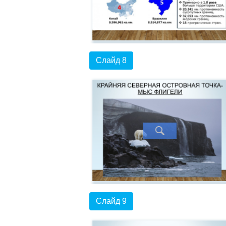
Слайд 8
Слайд 9