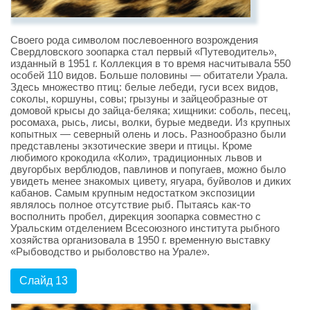
Своего рода символом послевоенного возрождения
Свердловского зоопарка стал первый «Путеводитель»,
изданный в 1951 г. Коллекция в то время насчитывала 550
особей 110 видов. Больше половины — обитатели Урала.
Здесь множество птиц: белые лебеди, гуси всех видов,
соколы, коршуны, совы; грызуны и зайцеобразные от
домовой крысы до зайца-беляка; хищники: соболь, песец,
росомаха, рысь, лисы, волки, бурые медведи. Из крупных
копытных — северный олень и лось. Разнообразно были
представлены экзотические звери и птицы. Кроме
любимого крокодила «Коли», традиционных львов и
двугорбых верблюдов, павлинов и попугаев, можно было
увидеть менее знакомых цивету, ягуара, буйволов и диких
кабанов. Самым крупным недостатком экспозиции
являлось полное отсутствие рыб. Пытаясь как-то
восполнить пробел, дирекция зоопарка совместно с
Уральским отделением Всесоюзного института рыбного
хозяйства организовала в 1950 г. временную выставку
«Рыбоводство и рыболовство на Урале».
Слайд 13