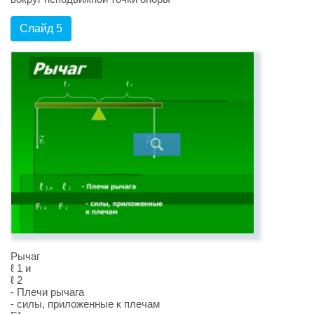
Слайд 5
Рычаг
ℓ 1 и
ℓ 2
- Плечи рычага
- силы, приложенные к плечам