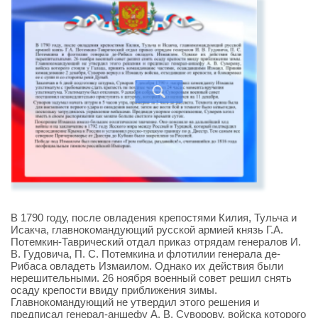
В 1790 году, после овладения крепостями Килия, Тульча и
Исакча, главнокомандующий русской армией князь Г.А.
Потемкин-Таврический отдал приказ отрядам генералов И.
В. Гудовича, П. С. Потемкина и флотилии генерала де-
Рибаса овладеть Измаилом. Однако их действия были
нерешительными. 26 ноября военный совет решил снять
осаду крепости ввиду приближения зимы.
Главнокомандующий не утвердил этого решения и
предписал генерал-аншефу А. В. Суворову, войска которого