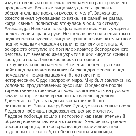
и мужественным сопротивлением заметно расстроили его
продвижение. Все-таки рыцарям удалось прорвать
оборонительные порядки русского "чела". Завязалась
ожесточенная рукопашная схватка. и в самый ее разгар,
когда "свинья" полностью втянулась в бой, по сигналу
Александра Невского по ее флангам во всю мощь ударили
полки левой и правой руки. Не ожидавшие появления такого
подкрепления русских, рыцари пришли в замешательство и
под их мощными ударами стали понемногу отступать. А
вскоре это отступление приняло характер беспорядочного
бегства. Тут внезапно из-за укрытия в бой кинулся конный
засадный полк. Ливонские войска потерпели
сокрушительное поражение. Значение победы русских
войск под руководством князя Александра Невского над
немецкими "псами-рыцарями" было поистине
историческим. Орден запросил мира. Мир был заключен на
условиях, продиктованных русскими. Орденские послы
торжественно отреклись от всех посягательств на русские
земли, которые были временно захвачены орденом.
Движение на Русь западных захватчиков было
остановлено. Западные рубежи Руси, установленные после
Ледового побоища, продержались целые столетия.
Ледовое побоище вошло в историю и как замечательный
образец военной тактики и стратегии. Умелое построение
боевого порядка, четкая организация взаимодействия
отдельных его частей, особенно пехоты и конницы,