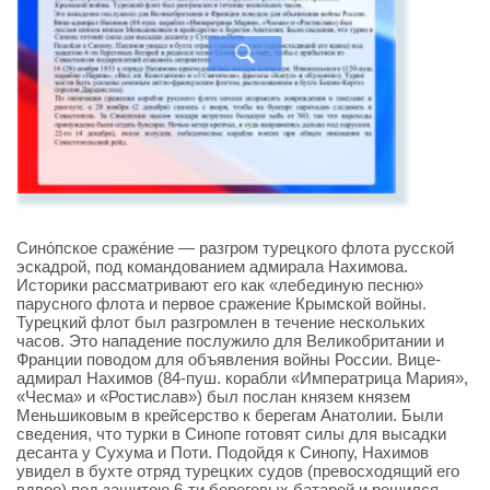
Сино́пское сраже́ние — разгром турецкого флота русской
эскадрой, под командованием адмирала Нахимова.
Историки рассматривают его как «лебединую песню»
парусного флота и первое сражение Крымской войны.
Турецкий флот был разгромлен в течение нескольких
часов. Это нападение послужило для Великобритании и
Франции поводом для объявления войны России. Вице-
адмирал Нахимов (84-пуш. корабли «Императрица Мария»,
«Чесма» и «Ростислав») был послан князем князем
Меньшиковым в крейсерство к берегам Анатолии. Были
сведения, что турки в Синопе готовят силы для высадки
десанта у Сухума и Поти. Подойдя к Синопу, Нахимов
увидел в бухте отряд турецких судов (превосходящий его
вдвое) под защитою 6-ти береговых батарей и решился