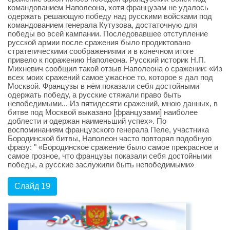
командованием Наполеона, хотя французам не удалось
одержать решающую победу над русскими войсками под
командованием генерала Кутузова, достаточную для
победы во всей кампании. Последовавшее отступление
русской армии после сражения было продиктовано
стратегическими соображениями и в конечном итоге
привело к поражению Наполеона. Русский историк Н.П.
Михневич сообщил такой отзыв Наполеона о сражении: «Из
всех моих сражений самое ужасное то, которое я дал под
Москвой. Французы в нём показали себя достойными
одержать победу, а русские стяжали право быть
непобедимыми... Из пятидесяти сражений, мною данных, в
битве под Москвой выказано [французами] наиболее
доблести и одержан наименьший успех». По
воспоминаниям французского генерала Пеле, участника
Бородинской битвы, Наполеон часто повторял подобную
фразу: " «Бородинское сражение было самое прекрасное и
самое грозное, что французы показали себя достойными
победы, a русские заслужили быть непобедимыми»
Слайд 19