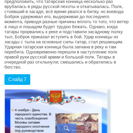
предположить, что татарская конница несколько раз
врубалась в ряды русской пехоты и откатывалась. Полк,
стоявший в засаде, всё время рвался в битву, но воевода
Боброк удерживал его, выдерживая до последнего
момента, приводя разные причины вплоть то того, что ветер
в лицо и лошадям будет трудно бежать. Однако, когда
татары прорвались к реке и подставили засадному полку
тыл, Боброк приказал вступить в бой. Удар конницы из
засады с тыла на основные силы татар, стал решающим.
Ударная татарская конница была загнана в реку и там
перебита. Одновременно перешли в наступление полк
правой руки русской армии и большой полк. Татары в
очередной раз отхлынули; смешались и обратились в
бегство.
Слайд 7