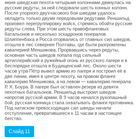
июня шведская пехота четырьмя колоннами двинулась на
русские редуты, за ней следовали шесть конных колонн.
После упорного двухчасового боя шведaм удалось
овладеть только двумя передовыми редутами. Реншильд
произвел перегруппировку войск, стремясь обойти русские
редуты слева. При этом шесть правофланговых
батальонов и несколько эскадронов генералов
Шлиппенбаха и Росса оторвались от главных сил шведов,
отошли в лес севернее Полтавы, где были разгромлены
кавалерией Меншикова. Прорвавшись через редуты,
основная часть шведов попала под сильный
артиллерийский и ружейный огонь из русского лагеря и в
беспорядке отошла в Будищенский лес. Около шести
часов утра Пётр вывел армию из лагеря и построил её в
две линии, имея в центре пехоту, на правом фланге
кавалерию Меншикова, а на левом — кавалерию генерала
Р. Х. Боура. В лагере был оставлен резерв из девяти
пехотных батальонов. Реншильд выстроил шведов
напротив русской армии. В 9 часов начался рукопашный
бой, русская конница стала охватывать фланги противника.
Под натиском превосходящих сил шведы начали
отступление, превратившееся к 11 часам в настоящее
бегство.
Слайд 11