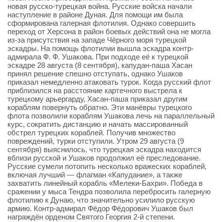
новая русско-турецкая война. Русские войска начали
наступление в районе Дуная. Для помощи им была
сформирована галерная флотилия. Однако совершить
переход от Херсона в район боевых действий она не могла
из-за присутствия на западе Чёрного моря турецкой
эскадры. На помощь флотилии вышла эскадра контр-
адмирала Ф. Ф. Ушакова. При подходе её к турецкой
эскадре 28 августа (8 сентября), капудан-паша Хасан
принял решение спешно отступать, однако Ушаков
приказал немедленно атаковать турок. Когда русский флот
приблизился на расстояние картечного выстрела к
турецкому арьергарду, Хасан-паша приказал другим
кораблям повернуть обратно. Эти манёвры турецкого
флота позволили кораблям Ушакова лечь на параллельный
курс, сократить дистанцию и начать массированный
обстрел турецких кораблей. Получив множество
повреждений, турки отступили. Утром 29 августа (9
сентября) выяснилось, что турецкая эскадра находится
вблизи русской и Ушаков продолжил её преследование.
Русские сумели потопить несколько вражеских кораблей,
включая лучший — флагман «Капудание», а также
захватить линейный корабль «Мелеки-Бахри». Победа в
сражении у мыса Тендра позволила перебросить галерную
флотилию к Дунаю, что значительно усилило русскую
армию. Контр-адмирал Фёдор Фёдорович Ушаков был
награждён орденом Святого Георгия 2-й степени.