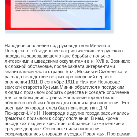
Народное ополчение под руководством Минина и
Пожарского, объединение патриотических сил русского
народа на завершающем этапе борьбы с польско-
литовскими и шведскими оккупантами в н. XVII в. Возникло
в сложной обстановке, после захвата интервентами
значительной части страны, в т.ч. Москвы и Смоленска, и
распада вследствие острых противоречий первого
ополчения 1611. В сентябре 1611 в Нижнем Новгороде
земский староста Кузьма Минин обратился к посадским
людям с призывом собрать средства и создать ополчение
для освобождения страны. Население города было
обложено особым сбором для организации ополчения. Его
военным руководителем был приглашен кн. Д.М.
Пожарский. Из Н. Новгорода в другие города рассылались
грамоты с призывом к сбору ополчения. В нем, кроме
посадских людей и крестьян, собрались также мелкие и
средние дворяне. Основные силы ополчения
сформировались в городах и уездах Поволжья. Программа