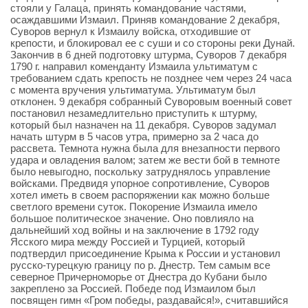
стояли у Галаца, принять командование частями,
осаждавшими Измаил. Приняв командование 2 декабря,
Суворов вернул к Измаилу войска, отходившие от
крепости, и блокировал ее с суши и со стороны реки Дунай.
Закончив в 6 дней подготовку штурма, Суворов 7 декабря
1790 г. направил коменданту Измаила ультиматум с
требованием сдать крепость не позднее чем через 24 часа
с момента вручения ультиматума. Ультиматум был
отклонен. 9 декабря собранный Суворовым военный совет
постановил незамедлительно приступить к штурму,
который был назначен на 11 декабря. Суворов задумал
начать штурм в 5 часов утра, примерно за 2 часа до
рассвета. Темнота нужна была для внезапности первого
удара и овладения валом; затем же вести бой в темноте
было невыгодно, поскольку затруднялось управление
войсками. Предвидя упорное сопротивление, Суворов
хотел иметь в своем распоряжении как можно больше
светлого времени суток. Покорение Измаила имело
большое политическое значение. Оно повлияло на
дальнейший ход войны и на заключение в 1792 году
Ясского мира между Россией и Турцией, который
подтвердил присоединение Крыма к России и установил
русско-турецкую границу по р. Днестр. Тем самым все
северное Причерноморье от Днестра до Кубани было
закреплено за Россией. Победе под Измаилом был
посвящен гимн «Гром победы, раздавайся!», считавшийся