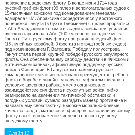
поражение шведскому флоту. В конце июня 1714 года
русский гребной флот (99 галер и вспомогательных судов с
15-тысячным войском) под командованием генерала-
адмирала Ф.М. Апраксина сосредоточился у восточного
побережья Гангута (в бухте Тверминне) с целью прорваться
к Або-Аландским шхерам и высадить войска для усиления
русского гарнизона в Або (100 км северо-западнее мыса
Гангут). Путь русскому флоту преградил шведский флот
(15 линейных кораблей, 3 фрегата и отряд гребных судов)
под командованием Г. Ватранга. Победа у полуострова
Гангут стала первой крупной победой русского регулярного
флота. Она обеспечила ему свободу действий в Финском и
Ботническом заливах, эффективную поддержку русских
войск в Финляндии. В Гангутском сражении русское
командование смело использовало преимущество гребного
флота в борьбе с линейным парусным флотом шведов в
условиях шхерного района, умело организовало
взаимодействие сил флота и сухопутных войск, гибко
реагировало на изменения тактической обстановки и
погодных условий, сумело разгадать маневр противника и
навязать ему свою тактику. Высокие морально-боевые
качества солдат, матросов и офицеров позволили русскому
флоту нанести поражение численно превосходящему
шведскому флоту.
Слайд 13