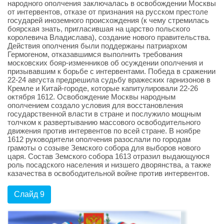
народного ополчения заключалась в освобождении Москвы
от интервентов, отказе от признания на русском престоле
государей иноземного происхождения (к чему стремилась
боярская знать, пригласившая на царство польского
королевича Владислава), создание нового правительства.
Действия ополчения были поддержаны патриархом
Гермогеном, отказавшимся выполнить требования
московских бояр-изменников об осуждении ополчения и
призывавшим к борьбе с интервентами. Победа в сражении
22-24 августа предрешила судьбу вражеских гарнизонов в
Кремле и Китай-городе, которые капитулировали 22-26
октября 1612. Освобождение Москвы народным
ополчением создало условия для восстановления
государственной власти в стране и послужило мощным
толчком к развертыванию массового освободительного
движения против интервентов по всей стране. В ноябре
1612 руководители ополчения разослали по городам
грамоты о созыве Земского собора для выборов нового
царя. Состав Земского собора 1613 отразил выдающуюся
роль посадского населения и низшего дворянства, а также
казачества в освободительной войне против интервентов.
Слайд 9