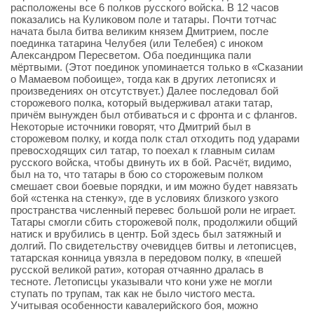
расположены все 6 полков русского войска. В 12 часов
показались на Куликовом поле и татары. Почти тотчас
начата была битва великим князем Дмитрием, после
поединка татарина Челубея (или Телебея) с иноком
Александром Пересветом. Оба поединщика пали
мёртвыми. (Этот поединок упоминается только в «Сказании
о Мамаевом побоище», тогда как в других летописях и
произведениях он отсутствует.) Далее последовал бой
сторожевого полка, который выдерживал атаки татар,
причём вынужден был отбиваться и с фронта и с флангов.
Некоторые источники говорят, что Дмитрий был в
сторожевом полку, и когда полк стал отходить под ударами
превосходящих сил татар, то поехал к главным силам
русского войска, чтобы двинуть их в бой. Расчёт, видимо,
был на то, что татары в бою со сторожевым полком
смешает свои боевые порядки, и им можно будет навязать
бой «стенка на стенку», где в условиях близкого узкого
пространства численный перевес большой роли не играет.
Татары смогли сбить сторожевой полк, продолжили общий
натиск и врубились в центр. Бой здесь был затяжный и
долгий. По свидетельству очевидцев битвы и летописцев,
татарская конница увязла в передовом полку, в «пешей
русской великой рати», которая отчаянно дралась в
тесноте. Летописцы указывали что кони уже не могли
ступать по трупам, так как не было чистого места.
Учитывая особенности кавалерийского боя, можно