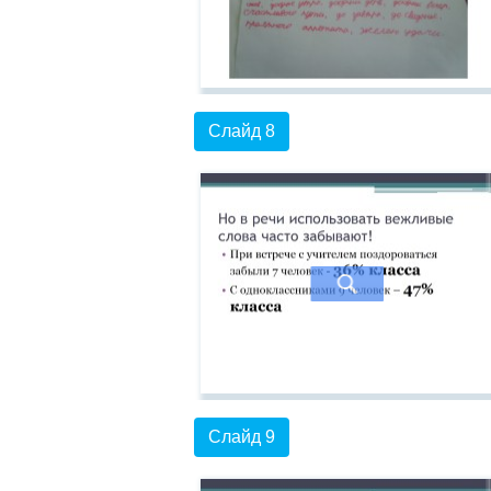
Слайд 8
Слайд 9