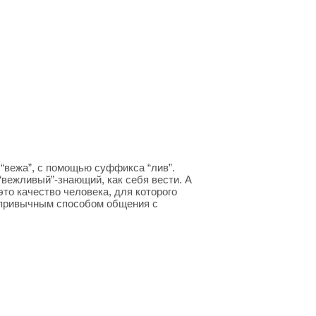
 “вежа”, с помощью суффикса “лив”.
 “вежливый”-знающий, как себя вести. А
то качество человека, для которого
 привычным способом общения с