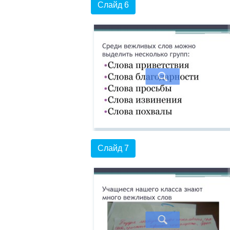
Слайд 6
Слайд 7