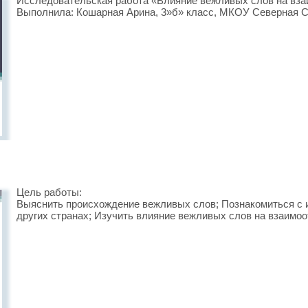
Исследовательская работа «Влияние вежливых слов на вз
Выполнила: Кошарная Арина, 3»б» класс, МКОУ Северная С
Цель работы:
Выяснить происхождение вежливых слов; Познакомиться с 
других странах; Изучить влияние вежливых слов на взаимо