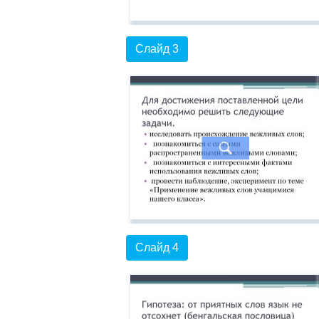
Слайд 3
Слайд 4