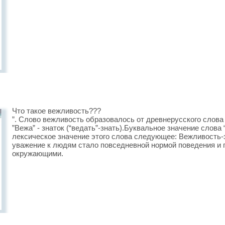
Что такое вежливость???
”. Слово вежливость образовалось от древнерусского слова
”Вежа” - знаток (“ведать”-знать).Буквальное значение слова
лексическое значение этого слова следующее: Вежливость-э
уважение к людям стало повседневной нормой поведения и
окружающими.