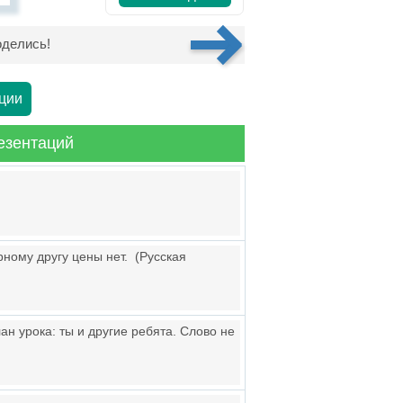
делись!
ции
езентаций
рному другу цены нет. (Русская
ан урока: ты и другие ребята. Слово не