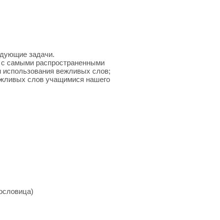
едующие задачи.
я с самыми распространенными
 использования вежливых слов;
ежливых слов учащимися нашего
пословица)