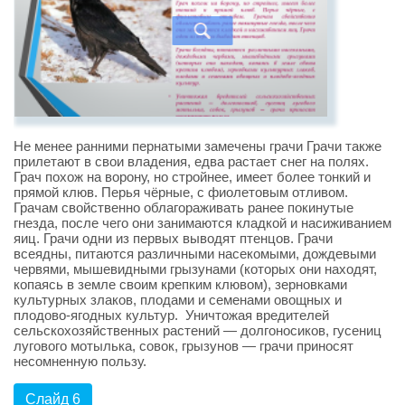
Не менее ранними пернатыми замечены грачи Грачи также
прилетают в свои владения, едва растает снег на полях.
Грач похож на ворону, но стройнее, имеет более тонкий и
прямой клюв. Перья чёрные, с фиолетовым отливом.
Грачам свойственно облагораживать ранее покинутые
гнезда, после чего они занимаются кладкой и насиживанием
яиц. Грачи одни из первых выводят птенцов. Грачи
всеядны, питаются различными насекомыми, дождевыми
червями, мышевидными грызунами (которых они находят,
копаясь в земле своим крепким клювом), зерновками
культурных злаков, плодами и семенами овощных и
плодово-ягодных культур. Уничтожая вредителей
сельскохозяйственных растений — долгоносиков, гусениц
лугового мотылька, совок, грызунов — грачи приносят
несомненную пользу.
Слайд 6