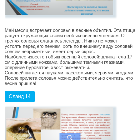
Май месяц встречает соловья в лесные объятия. Эта птица
радует окружающих своим необыкновенным пением. О
трелях соловья слагались легенды. Никто не может
устоять перед его пением, хоть по внешнему виду соловей
совсем неприметный, имеет серый окрас.
Наиболее известен обыкновенный соловей; длина тела 17
см с длинными ножками, большими темными глазками,
оперение буроватое, хвост рыжеватый.
Соловей питается пауками, насекомыми, червями, ягодами
После прилета соловья можно действительно считать, что
весна пришла!
Слайд 14