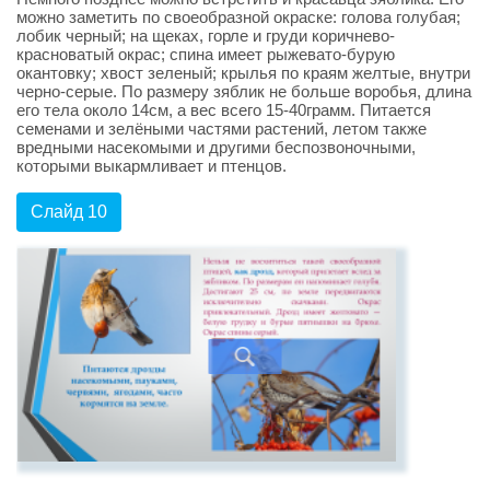
можно заметить по своеобразной окраске: голова голубая;
лобик черный; на щеках, горле и груди коричнево-
красноватый окрас; спина имеет рыжевато-бурую
окантовку; хвост зеленый; крылья по краям желтые, внутри
черно-серые. По размеру зяблик не больше воробья, длина
его тела около 14см, а вес всего 15-40грамм. Питается
семенами и зелёными частями растений, летом также
вредными насекомыми и другими беспозвоночными,
которыми выкармливает и птенцов.
Слайд 10