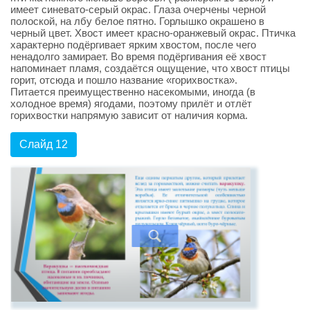
имеет синевато-серый окрас. Глаза очерчены черной
полоской, на лбу белое пятно. Горлышко окрашено в
черный цвет. Хвост имеет красно-оранжевый окрас. Птичка
характерно подёргивает ярким хвостом, после чего
ненадолго замирает. Во время подёргивания её хвост
напоминает пламя, создаётся ощущение, что хвост птицы
горит, отсюда и пошло название «горихвостка».
Питается преимущественно насекомыми, иногда (в
холодное время) ягодами, поэтому прилёт и отлёт
горихвостки напрямую зависит от наличия корма.
Слайд 12