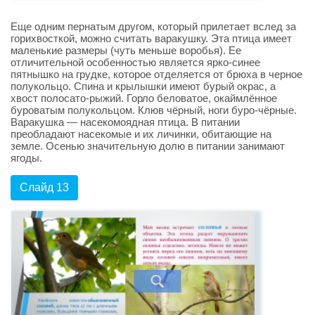
Еще одним пернатым другом, который прилетает вслед за
горихвосткой, можно считать варакушку. Эта птица имеет
маленькие размеры (чуть меньше воробья). Ее
отличительной особенностью является ярко-синее
пятнышко на грудке, которое отделяется от брюха в черное
полукольцо. Спина и крылышки имеют бурый окрас, а
хвост полосато-рыжий. Горло беловатое, окаймлённое
буроватым полукольцом. Клюв чёрный, ноги буро-чёрные.
Варакушка — насекомоядная птица. В питании
преобладают насекомые и их личинки, обитающие на
земле. Осенью значительную долю в питании занимают
ягоды.
Слайд 13