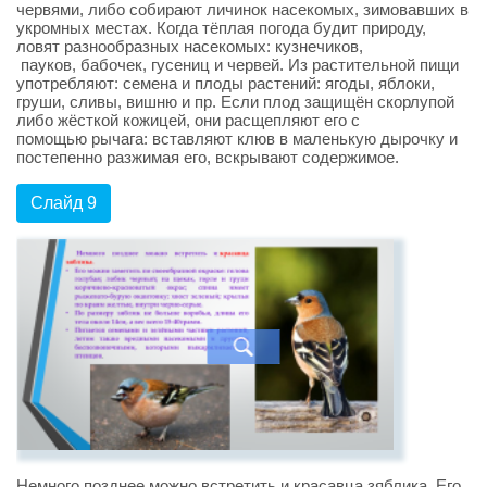
червями, либо собирают личинок насекомых, зимовавших в
укромных местах. Когда тёплая погода будит природу,
ловят разнообразных насекомых: кузнечиков,
пауков, бабочек, гусениц и червей. Из растительной пищи
употребляют: семена и плоды растений: ягоды, яблоки,
груши, сливы, вишню и пр. Если плод защищён скорлупой
либо жёсткой кожицей, они расщепляют его с
помощью рычага: вставляют клюв в маленькую дырочку и
постепенно разжимая его, вскрывают содержимое.
Слайд 9
Немного позднее можно встретить и красавца зяблика. Его