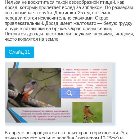
Нельзя не восхититься такой своеобразной птицей, как
дрозд, который прилетает вслед за зябликом. По размерам
он напоминает голубя. Достигают 25 см, по земле
передвигаются исключительно скачками. Окрас
привлекательный. Дрозд имеет желтовато — белую грудку
и бурые пятнышки на брюхе. Окрас спины серый.
Питаются дрозды насекомыми, пауками, червями, ягодами,
часто кормятся на земле.
Слайд 11
В апреле возвращаются с теплых краев горихвостки. Эта
птичка немного меньше воробья ( размером 10-15см) и