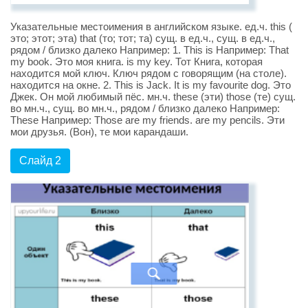
Указательные местоимения в английском языке. ед.ч. this (
это; этот; эта) that (то; тот; та) сущ. в ед.ч., сущ. в ед.ч.,
рядом / близко далеко Например: 1. This is Например: That
my book. Это моя книга. is my key. Тот Книга, которая
находится мой ключ. Ключ рядом с говорящим (на столе).
находится на окне. 2. This is Jack. It is my favourite dog. Это
Джек. Он мой любимый пёс. мн.ч. these (эти) those (те) сущ.
во мн.ч., сущ. во мн.ч., рядом / близко далеко Например:
These Например: Those are my friends. are my pencils. Эти
мои друзья. (Вон), те мои карандаши.
Слайд 2