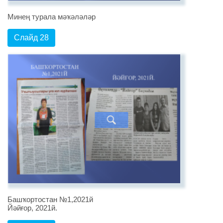
Минең турала мәҡәләләр
Слайд 28
Башҡортостан №1,2021й
Йәйғор, 2021й.