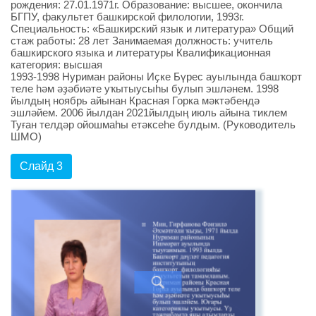
рождения: 27.01.1971г. Образование: высшее, окончила
БГПУ, факультет башкирской филологии, 1993г.
Специальность: «Башкирский язык и литература» Общий
стаж работы: 28 лет Занимаемая должность: учитель
башкирского языка и литературы Квалификационная
категория: высшая
1993-1998 Нуриман районы Иҫке Бүрес ауылында башҡорт
теле һәм әҙәбиәте уҡытыусыһы булып эшләнем. 1998
йылдың ноябрь айынан Красная Горка мәктәбендә
эшләйем. 2006 йылдан 2021йылдың июль айына тиклем
Туған телдәр ойошмаһы етәксеһе булдым. (Руководитель
ШМО)
Слайд 3