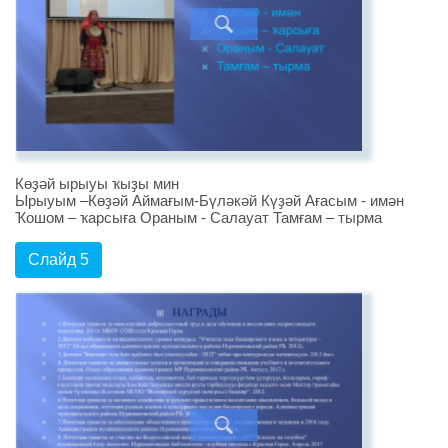
Көҙәй ырыуы ҡыҙы мин
Ырыуым –Көҙәй Аймағым-Бүләкәй Күҙәй Ағасым - имән
Ҡошом – ҡарсыға Ораным - Салауат Тамғам – тырма
Слайд 5