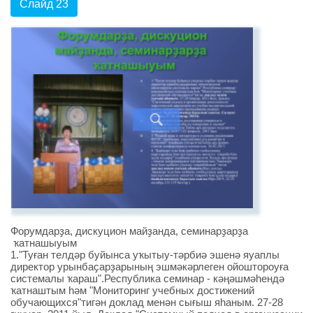
Слайд 23
Форумдарҙа, дискуцион майҙанда, семинарҙарҙа
ҡатнашыуым
1."Туған телдәр буйынса уҡытыу-тәрбиә эшенә яуаплы
директор урынбаҫарҙарының эшмәкәрлеген ойоштороуға
системалы ҡараш".Республика семинар - кәңәшмәһендә
ҡатнаштым һәм "Мониторинг учебных достижений
обучающихся"тигән доклад менән сығыш яһаным. 27-28