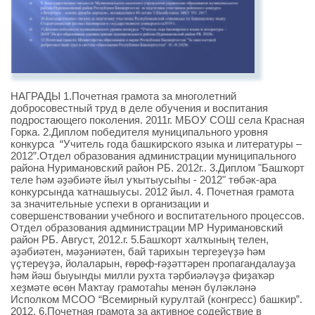
НАГРАДЫ 1.Почетная грамота за многолетний
добросовестный труд в деле обучения и воспитания
подростающего поколения. 2011г. МБОУ СОШ села Красная
Горка. 2.Диплом победителя муниципального уровня
конкурса “Учитель года башкирского языка и литературы –
2012”.Отдел образования администрации муниципального
района Нуримановский район РБ. 2012г.. 3.Диплом "Башҡорт
теле һәм әҙәбиәте йыл уҡытыусыһы - 2012" төбәк-ара
конкурсында ҡатнашыусы. 2012 йыл. 4. Почетная грамота
за значительные успехи в организации и
совершенствовании учебного и воспитательного процессов.
Отдел образования администрации МР Нуримановский
район РБ. Август, 2012.г. 5.Башҡорт халҡының телен,
әҙәбиәтен, мәҙәниәтен, бай тарихын тергеҙеүҙә һәм
үҫтереүҙә, йолаларын, ғөрөф-ғәҙәттәрен пропагандалауҙа
һәм йәш быуынды милли рухта тәрбиәләүҙә фиҙаҡәр
хеҙмәте өсөн Маҡтау грамотаһы менән бүләкләнә
Исполком МСОО “Всемирный курултай (конгресс) башкир”.
2012. 6.Почетная грамота за активное содействие в