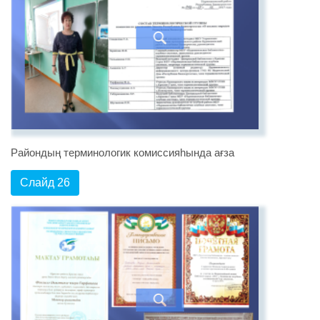
Райондың терминологик комиссияһында ағза
Слайд 26