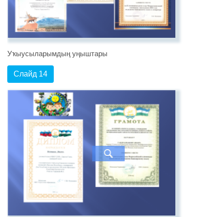
Уҡыусыларымдың уңыштары
Слайд 14