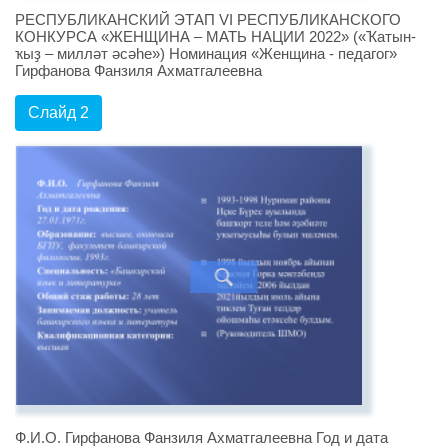
РЕСПУБЛИКАНСКИЙ ЭТАП VI РЕСПУБЛИКАНСКОГО
КОНКУРСА «ЖЕНЩИНА – МАТЬ НАЦИИ 2022» («Ҡатын-
ҡыҙ – милләт әсәһе») Номинация «Женщина - педагог»
Гирфанова Фанзиля Ахматгалеевна
Слайд 2
Ф.И.О. Гирфанова Фанзиля Ахматгалеевна Год и дата