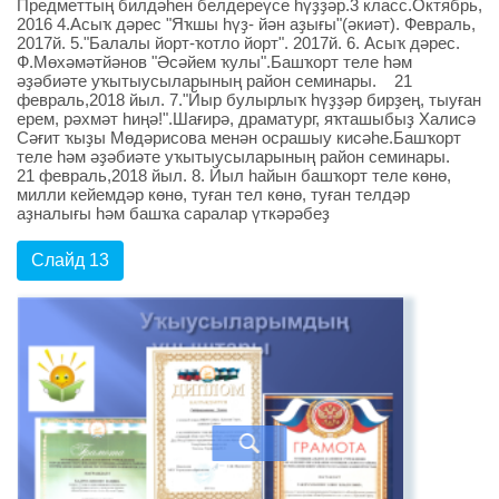
Предметтың билдәһен белдереүсе һүҙҙәр.3 класс.Октябрь,
2016 4.Асыҡ дәрес "Яҡшы һүҙ- йән аҙығы"(әкиәт). Февраль,
2017й. 5."Балалы йорт-ҡотло йорт". 2017й. 6. Асыҡ дәрес.
Ф.Мөхәмәтйәнов "Әсәйем ҡулы".Башҡорт теле һәм
әҙәбиәте уҡытыусыларының район семинары. 21
февраль,2018 йыл. 7."Йыр булырлыҡ һүҙҙәр бирҙең, тыуған
ерем, рәхмәт һиңә!".Шағирә, драматург, яҡташыбыҙ Халисә
Сәғит ҡыҙы Мөдәрисова менән осрашыу кисәһе.Башҡорт
теле һәм әҙәбиәте уҡытыусыларының район семинары.
21 февраль,2018 йыл. 8. Йыл һайын башҡорт теле көнө,
милли кейемдәр көнө, туған тел көнө, туған телдәр
аҙналығы һәм башҡа саралар үткәрәбеҙ
Слайд 13