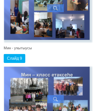
Мин - уҡытыусы
Слайд 9