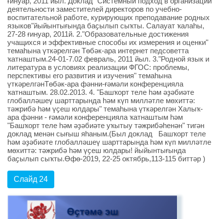
ғинуар, 2011 йыл. Доклад "Системный подход в организации
деятельности заместителей директоров по учебно-
воспитательной работе, курирующих преподавание родных
языков"йыйынтығында баҫылып сыҡты. Салауат ҡалаһы,
27-28 ғинуар, 2011й. 2."Образовательные достижения
учащихся и эффективные способы их измерения и оценки"
темаһына үткәрелгән Төбәк-ара интернет педсоветта
ҡатнаштым.24-01-7.02 февраль, 2011 йыл. 3."Родной язык и
литература в условиях реализации ФГОС: проблемы,
перспективы его развития и изучения" темаһына
үткәрелгәнТөбәк-ара фәнни-ғәмәли конференцияла
ҡатнаштым. 28.02.2013. 4. "Башҡорт теле һәм әҙәбиәте
глобалләшеү шарттарында һәм күп милләтле мөхиттә:
тәжрибә һәм үҫеш юлдары" темаһына үткәрелгән Халыҡ-
ара фәнни - ғәмәли конференцияла ҡатнаштым һәм
"Башҡорт теле һәм әҙәбиәте уҡытыу тәжрибәһенән" тигән
доклад менән сығыш яһаным.(Был доклад Башҡорт теле
һәм әҙәбиәте глобалләшеү шарттарында һәм күп милләтле
мөхиттә: тәжрибә һәм үҫеш юлдары! йыйынтығында
баҫылып сыҡты.Өфө-2019, 22-25 октябрь,113-115 биттәр )
Слайд 24