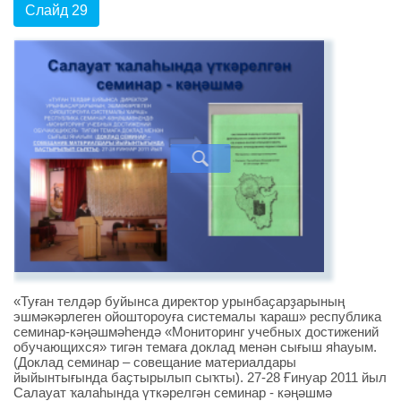
Слайд 29
«Туған телдәр буйынса директор урынбаҫарҙарының
эшмәкәрлеген ойоштороуға системалы ҡараш» республика
семинар-кәңәшмәһендә «Мониторинг учебных достижений
обучающихся» тигән темаға доклад менән сығыш яһауым.
(Доклад семинар – совещание материалдары
йыйынтығында баҫтырылып сыҡты). 27-28 Ғинуар 2011 йыл
Салауат ҡалаһында үткәрелгән семинар - кәңәшмә