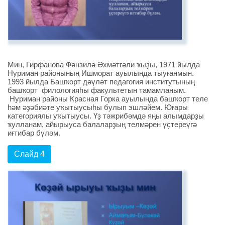
Мин, Гирфанова Фәнзилә Әхмәтғәли ҡыҙы, 1971 йылда
Нуриман районының Ишморат ауылында тыуғанмын.
1993 йылда Башҡорт дәүләт педагогия институтының
башҡорт филологияһы факультетын тамамланым.
Нуриман районы Красная Горка ауылында башҡорт теле
һәм әҙәбиәте уҡытыусыһы булып эшләйем. Юғары
категориялы уҡытыусы. Үҙ тәжрибәмдә яңы алымдарҙы
ҡулланам, айырыуса балаларҙың телмәрен үҫтереүгә
иғтибар бүләм.
Слайд 4