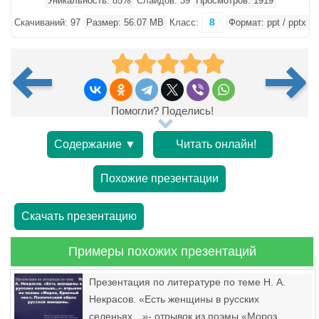
Уникальность: 85%
Слайдов: 39
Просмотров: 1919
8
Скачиваний: 97
Размер: 56.07 MB
Класс:
Формат: ppt / pptx
Помогли? Поделись!
Содержание ▼
Читать онлайн!
Похожие презентации
Скачать презентацию
Примеры похожих презентаций
Презентация по литературе по теме Н. А.
Некрасов. «Есть женщины в русских
селеньях…»- отрывок из поэмы «Мороз,