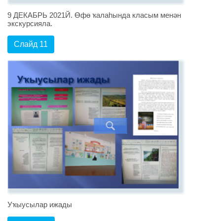
9 ДЕКАБРЬ 2021Й. Өфө ҡалаһында класым менән
экскурсияла.
Слайд 11
Уҡыусылар ижады