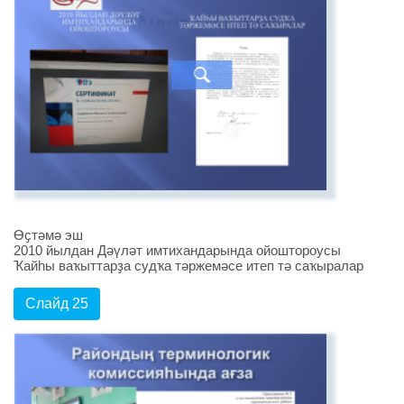
Өҫтәмә эш
2010 йылдан Дәүләт имтихандарында ойоштороусы
Ҡайһы ваҡыттарҙа судҡа тәржемәсе итеп тә саҡыралар
Слайд 25