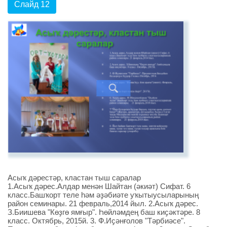
Слайд 12
Асыҡ дәрестәр, кластан тыш саралар
1.Асыҡ дәрес.Алдар менән Шайтан (әкиәт) Сифат. 6
класс.Башҡорт теле һәм әҙәбиәте уҡытыусыларының
район семинары. 21 февраль,2014 йыл. 2.Асыҡ дәрес.
З.Биишева "Көҙгө ямғыр". Һөйләмдең баш киҫәктәре. 8
класс. Октябрь, 2015й. 3. Ф.Иҫәнғолов "Тәрбиәсе".