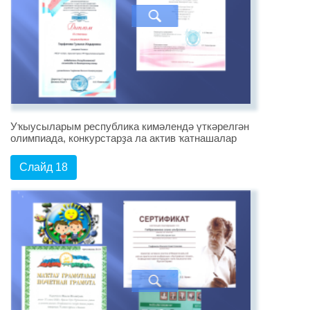
Уҡыусыларым республика кимәлендә үткәрелгән
олимпиада, конкурстарҙа ла актив ҡатнашалар
Слайд 18