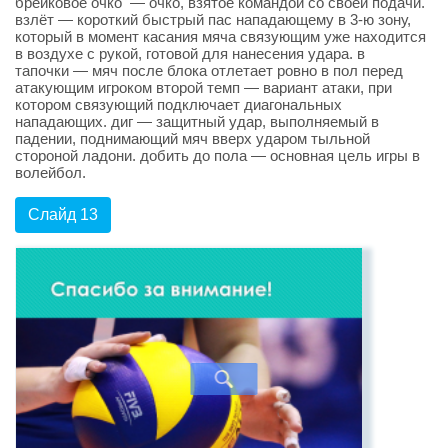
брейковое очко — очко, взятое командой со своей подачи.
взлёт — короткий быстрый пас нападающему в 3-ю зону,
который в момент касания мяча связующим уже находится
в воздухе с рукой, готовой для нанесения удара. в
тапочки — мяч после блока отлетает ровно в пол перед
атакующим игроком второй темп — вариант атаки, при
котором связующий подключает диагональных
нападающих. диг — защитный удар, выполняемый в
падении, поднимающий мяч вверх ударом тыльной
стороной ладони. добить до пола — основная цель игры в
волейбол.
Слайд 13