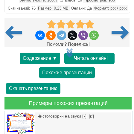
Уникальность: 100%
Слайдов: 16
Просмотров: 963
Скачиваний: 76
Размер: 0.23 MB
Онлайн: Да
Формат: ppt / pptx
Помогли? Поделись!
Содержание ▼
Читать онлайн!
Похожие презентации
Скачать презентацию
Примеры похожих презентаций
Чистоговорки на звуки [к], [к′]