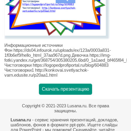
Информационные источники
Фон https://ds04.infourok.ru/uploads/ex/123a/0003a831-
1f0b6ef9/hello_html_37aa967d.png Девочка https://img-
fotki.yandex.ru/get/368754/305380205.6bd/0_1a1aed_bf465f84_L.
Чистоговорки https://logopedprofiportal.ru/blog/604883
Чистоговорки1 http://konkovai.svetlyachok-
varn.edusite.ru/p20aa1.html
Скачать презентацию
Copyright © 2021-2023 Lusana.ru. Все права
защищены.
Lusana.ru
- сервис хранения презентаций, докладов,
шаблонов, фонов в формате ppt-pptx. Ищете слайды
для PowerPoint - мы поможем! Скачивайте, читайте