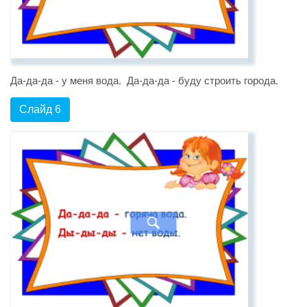
Да-да-да - у меня вода. Да-да-да - буду строить города.
Слайд 6