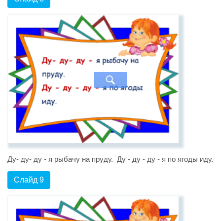
Ду- ду- ду - я рыбачу на пруду. Ду - ду - ду - я по ягоды иду.
Слайд 9