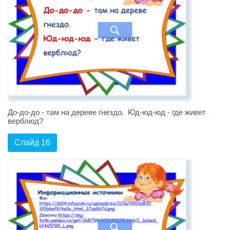
До-до-до - там на дереве гнездо. Юд-юд-юд - где живет
верблюд?
Слайд 16