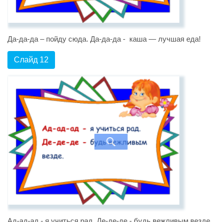
Да-да-да – пойду сюда. Да-да-да - каша — лучшая еда!
Слайд 12
Ад-ад-ад - я учиться рад. Де-де-де - будь вежливым везде.