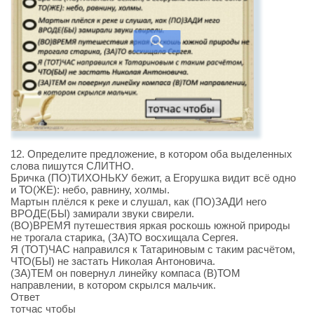
12. Определите предложение, в котором оба выделенных
слова пишутся СЛИТНО.
Бричка (ПО)ТИХОНЬКУ бежит, а Егорушка видит всё одно
и ТО(ЖЕ): небо, равнину, холмы.
Мартын плёлся к реке и слушал, как (ПО)ЗАДИ него
ВРОДЕ(БЫ) замирали звуки свирели.
(ВО)ВРЕМЯ путешествия яркая роскошь южной природы
не трогала старика, (ЗА)ТО восхищала Сергея.
Я (ТОТ)ЧАС направился к Татариновым с таким расчётом,
ЧТО(БЫ) не застать Николая Антоновича.
(ЗА)ТЕМ он повернул линейку компаса (В)ТОМ
направлении, в котором скрылся мальчик.
Ответ
тотчас чтобы