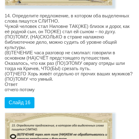
14. Определите предложение, в котором оба выделенных
слова пишутся СЛИТНО.
Чужой человек стал Ниловне ТАК(ЖЕ) близок и дорог, как
её родной сын, он ТО(ЖЕ) стал ей сыном – по духу.
(ПО)ТОМУ, (НА)СКОЛЬКО в стране налажено
библиотечное дело, можно судить об уровне общей
культуры.
(В)ТЕЧЕНИЕ часа разговор не смолкал: говорили в
основном (НА)СЧЁТ предстоящего путешествия.
Оказалось, что как раз (ПО)ЭТОМУ оврагу отряды шли
тогда на Кричев, ЧТО(БЫ) срезать путь.
(ОТ)ЧЕГО Хорь живёт отдельно от прочих ваших мужиков?
(ПО)ТОМУ что умный.
Ответ
отчего потому
Слайд 16