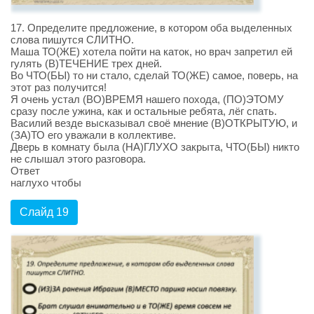
17. Определите предложение, в котором оба выделенных
слова пишутся СЛИТНО.
Маша ТО(ЖЕ) хотела пойти на каток, но врач запретил ей
гулять (В)ТЕЧЕНИЕ трех дней.
Во ЧТО(БЫ) то ни стало, сделай ТО(ЖЕ) самое, поверь, на
этот раз получится!
Я очень устал (ВО)ВРЕМЯ нашего похода, (ПО)ЭТОМУ
сразу после ужина, как и остальные ребята, лёг спать.
Василий везде высказывал своё мнение (В)ОТКРЫТУЮ, и
(ЗА)ТО его уважали в коллективе.
Дверь в комнату была (НА)ГЛУХО закрыта, ЧТО(БЫ) никто
не слышал этого разговора.
Ответ
наглухо чтобы
Слайд 19