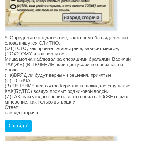
5. Определите предложение, в котором оба выделенных
слова пишутся СЛИТНО.
(ОТ)ТОГО, как пройдёт эта встреча, зависит многое,
(ПО)ЭТОМУ я так волнуюсь.
Миша молча наблюдал за спорящими братьями, Василий
ТАК(ЖЕ) (В)ТЕЧЕНИЕ всей дискуссии не произнес ни
слова.
(На)ВРЯД ли будут верными решения, принятые
(С)ГОРЯЧА.
(В) ТЕЧЕНИЕ всего утра Кирилла не покидало ощущение,
КАК(БУДТО) воздух промыт родниковой водой.
(И)ТАК, вам угодно спорить, я это понял в ТО(ЖЕ) самое
мгновение, как только вы вошли.
Ответ
навряд сгоряча
Слайд 7