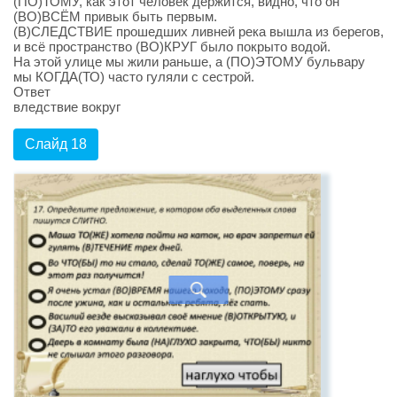
(ПО)ТОМУ, как этот человек держится, видно, что он
(ВО)ВСЁМ привык быть первым.
(В)СЛЕДСТВИЕ прошедших ливней река вышла из берегов,
и всё пространство (ВО)КРУГ было покрыто водой.
На этой улице мы жили раньше, а (ПО)ЭТОМУ бульвару
мы КОГДА(ТО) часто гуляли с сестрой.
Ответ
вледствие вокруг
Слайд 18