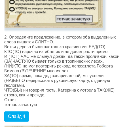
2. Определите предложение, в котором оба выделенных
слова пишутся СЛИТНО.
Ветви дерева были настолько красивыми, БУД(ТО)
КТО(ТО) нарочно изгибал их и не давал расти прямо.
И (ТОТ) ЧАС же хлынул дождь, да такой проливной, какой
(ЗА)ЧАСТУЮ бывает только в тропических лесах.
(НИ)КТО не мог повторить рекорд легкоатлета Роберта
Бимона (В)ТЕЧЕНИЕ многих лет.
ЗА(ТО) время, пока дед заваривал чай, мы успели
(НА)БЕЛО перерисовать рукописную карту, отданную
геологами.
ЧТО(БЫ) ни говорил гость, Катерина смотрела ТАК(ЖЕ)
строго, как и прежде.
Ответ
тотчас зачастую
Слайд 4