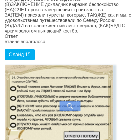
(В)ЗАКЛЮЧЕНИЕ докладчик выразил беспокойство
(НА)СЧЁТ сроков завершения строительства.
ЗА(ТЕМ) приехали туристы, которые, ТАК(ЖЕ) как и мы, с
удовольствием путешествовали по Северу России.
(В)ДАЛИ на солнце жёлтый лист сверкает, (КАК)БУДТО
ярким золотом пылающий костёр.
Ответ
втайне вполголоса
Слайд 15