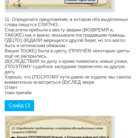
11. Определите предложение, в котором оба выделенных
слова пишутся СЛИТНО.
Спасатели прибыли к месту аварии (ВО)ВРЕМЯ и,
ТАК(ЖЕ) как и врачи, оказывали пострадавшим помощь.
ГДЕ(ТО) (В)ДАЛИ мерещился другой берег, но это могло
быть и оптическим обманом.
Вишня ТО(ЖЕ) была в цвету, (ПРИ)ЧЁМ некоторые цветы
ещё не раскрылись.
(В)СЛЕДСТВИИ по делу о краже появились новые улики,
(ПО)ЭТОМУ судебное заседание перенесено на другую
дату.
Хорошо, что (ПО)ЭТОМУ пути давно не ездили: мы смогли
внимательно всмотреться (В)СЛЕД зверя.
Ответ
тоже причём
Слайд 13