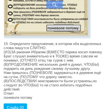
19. Определите предложение, в котором оба выделенных
слова пишутся СЛИТНО.
(ИЗ)ЗА ранения Ибрагим (В)МЕСТО парика носил повязку.
Брат слушал внимательно и в ТО(ЖЕ) время совсем не
понимал, (ОТ)ЧЕГО отец так суров с ним.
(В)ПРОДОЛЖЕНИЕ нескольких дней я думал, ЧТО(БЫ)
подарить на день рождения своему лучшему другу.
Нам пришлось (ПО)НЕВОЛЕ задержаться в деревне ещё
на сутки, (ПО)ТОМУ что дорогу занесло.
(В)ПОСЛЕДСТВИИ неисправности были устранены,но
следует во ЧТО(БЫ) то ни стало избегать подобных
действий.
Ответ
поневоле потому
Слайд 20