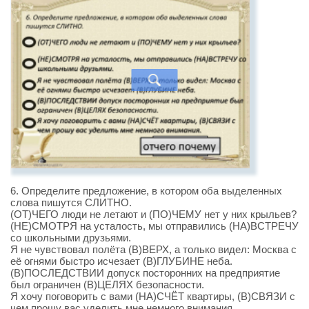
6. Определите предложение, в котором оба выделенных
слова пишутся СЛИТНО.
(ОТ)ЧЕГО люди не летают и (ПО)ЧЕМУ нет у них крыльев?
(НЕ)СМОТРЯ на усталость, мы отправились (НА)ВСТРЕЧУ
со школьными друзьями.
Я не чувствовал полёта (В)ВЕРХ, а только видел: Москва с
её огнями быстро исчезает (В)ГЛУБИНЕ неба.
(В)ПОСЛЕДСТВИИ допуск посторонних на предприятие
был ограничен (В)ЦЕЛЯХ безопасности.
Я хочу поговорить с вами (НА)СЧЁТ квартиры, (В)СВЯЗИ с
чем прошу вас уделить мне немного внимания.