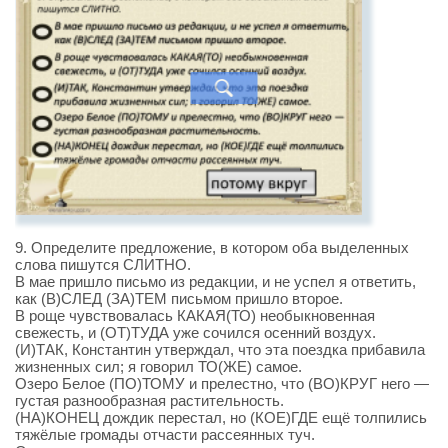
9. Определите предложение, в котором оба выделенных
слова пишутся СЛИТНО.
В мае пришло письмо из редакции, и не успел я ответить,
как (В)СЛЕД (ЗА)ТЕМ письмом пришло второе.
В роще чувствовалась КАКАЯ(ТО) необыкновенная
свежесть, и (ОТ)ТУДА уже сочился осенний воздух.
(И)ТАК, Константин утверждал, что эта поездка прибавила
жизненных сил; я говорил ТО(ЖЕ) самое.
Озеро Белое (ПО)ТОМУ и прелестно, что (ВО)КРУГ него —
густая разнообразная растительность.
(НА)КОНЕЦ дождик перестал, но (КОЕ)ГДЕ ещё толпились
тяжёлые громады отчасти рассеянных туч.