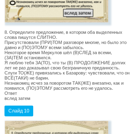
8. Определите предложение, в котором оба выделенных
слова пишутся СЛИТНО.
Присутствовали (ПРИ)ТОМ разговоре многие, но было это
давно и (ПО)ЭТОМУ всеми забылось.
Некоторое время Меркулов шёл (В)СЛЕД за всеми,
(ЗА)ТЕМ остановился.
Я люблю тебя ЗА(ТО), что ты (В) ПРОДОЛЖЕНИЕ долгих
лет не раз доказывал свою безграничную преданность.
Слуги ТО(ЖЕ) привязались к Базарову: чувствовали, что он
ВСЁ(ТАКИ) не барин.
Незнакомец исчез за поворотом ТАК(ЖЕ) внезапно, как и
появился, (ПО)ЭТОМУ рассмотреть его не удалось.
Ответ
вслед затем
Слайд 10