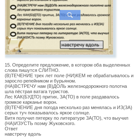
15. Определите предложение, в котором оба выделенных
слова пишутся СЛИТНО.
(В)ТЕЧЕНИЕ трех лет поле (НИ)КЕМ не обрабатывалось и
заросло репейником и бурьяном.
(НА)ВСТРЕЧУ нам (В)ДОЛЬ железнодорожного полотна
шла пёстрая ватага туристов.
Лес КАК(БУДТО) притих, ЗА(ТО) в поле раздавалось
громкое карканье ворон.
(В)ТЕЧЕНИЕ дня погода несколько раз менялась и ИЗ(ЗА)
серых туч показывалось яркое солнце.
Витя получил пятерку по литературе ЗА(ТО), что выучил
(НА)ИЗУСТЬ поэму Жуковского.
Ответ
навстречу вдоль