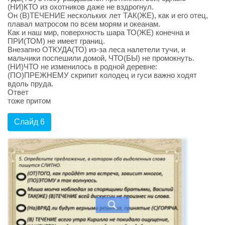
(НИ)КТО из охотников даже не вздрогнул.
Он (В)ТЕЧЕНИЕ нескольких лет ТАК(ЖЕ), как и его отец,
плавал матросом по всем морям и океанам.
Как и наш мир, поверхность шара ТО(ЖЕ) конечна и
ПРИ(ТОМ) не имеет границ.
Внезапно ОТКУДА(ТО) из-за леса налетели тучи, и
мальчики поспешили домой, ЧТО(БЫ) не промокнуть.
(НИ)ЧТО не изменилось в родной деревне:
(ПО)ПРЕЖНЕМУ скрипит колодец и гуси важно ходят
вдоль пруда.
Ответ
тоже притом
Слайд 6