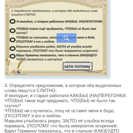
3. Определите предложение, в котором оба выделенных
слова пишутся СЛИТНО.
И молодые, и старые работали КАК(БЫ) (НА)ПЕРЕГОНКИ.
ЧТО(БЫ) такое ещё придумать, ЧТО(БЫ) не было так
скучно?
ЧТО(БЫ) ни случилось, отец не оставит меня в беде,
(ПО)ЭТОМУ я его и люблю.
Марьяна улыбалась редко, ЗА(ТО) её улыбка всегда
поражала, (ПО)ТОМУ что была невероятно искренней.
Вдруг Германну показалось, что в спальне (КАК)БУДТО