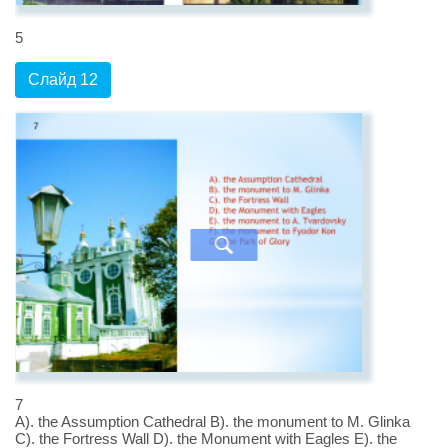
5
Слайд 12
7
A). the Assumption Cathedral B). the monument to M. Glinka
C). the Fortress Wall D). the Monument with Eagles E). the