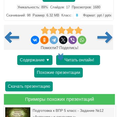
Уникальность: 89%
Слайдов: 17
Просмотров: 1680
8
Скачиваний: 98
Размер: 6.32 MB
Класс:
Формат: ppt / pptx
Помогли? Поделись!
Содержание ▼
Читать онлайн!
Похожие презентации
Скачать презентацию
Примеры похожих презентаций
Подготовка к ВПР 5 класс - Задание №12
«Антонимы и синонимы»