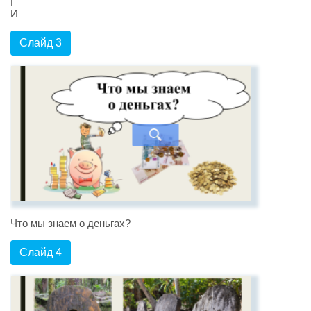
Г
И
Слайд 3
Что мы знаем о деньгах?
Слайд 4