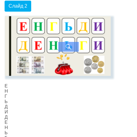
Слайд 2
Е
Н
Г
Ь
Д
И
Д
Е
Н
Ь