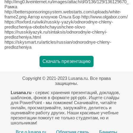
http://img0.liveinternet.ru/images/attach/d/0/136/129/136129670_ll
Рамка
http://bettersponsoringsystem.webstarts.com/uploads/white-
frame2.png Автор клоунов Ольга Бор http://www.olgabor.com/
https://foxford.ru/wiki/russkiy-yazyk/odnorodnye-chleny-
predlozheniya-obobshchayushchee-slovo
https://russkiiyazyk.ru/sintaksis/odnorodnyie-chlenyi-
predlozheniya.html
https://skysmart.ru/articles/russian/odnorodnye-chleny-
predlozheniya
Скачать презентацию
Copyright © 2021-2023 Lusana.ru. Все права
защищены.
Lusana.ru
- сервис хранения презентаций, докладов,
шаблонов, фонов в формате ppt-pptx. Ищете слайды
для PowerPoint - мы поможем! Скачивайте, читайте
онлайн, просматривайте, загружайте, делитесь и
оценивайте работу других. Наши красивые учебные
презентации помогут не только студентам, но и
школьникам!
Все о lusana.ru
Обратная связь
Баннеры