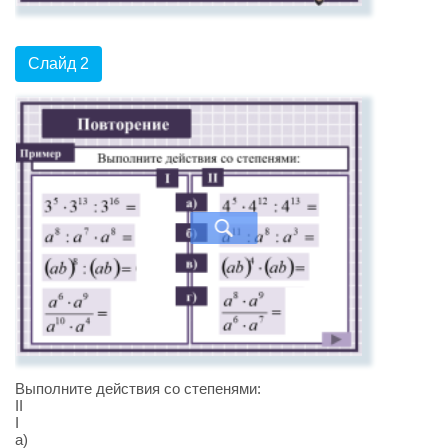
Слайд 2
Выполните действия со степенями:
II
I
а)