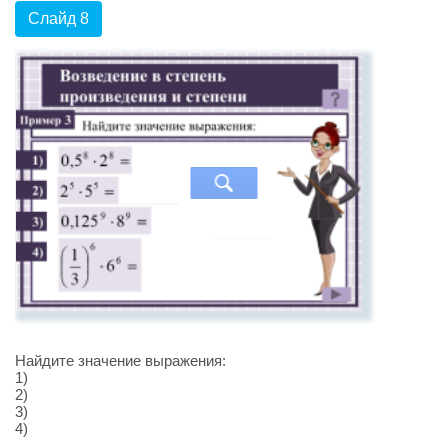
Слайд 8
Найдите значение выражения:
1)
2)
3)
4)