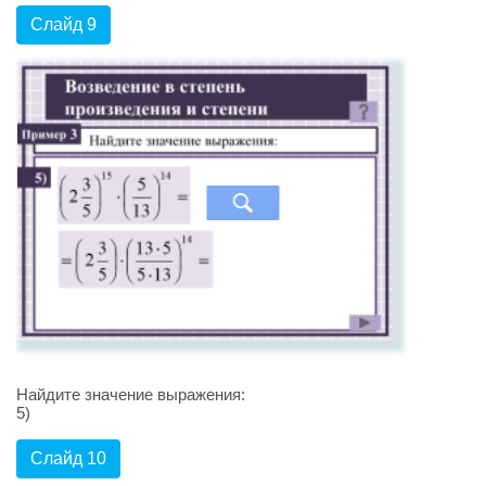
Слайд 9
Найдите значение выражения:
5)
Слайд 10