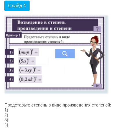
Слайд 4
Представьте степень в виде произведения степеней:
1)
2)
3)
4)