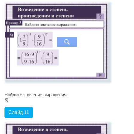
Найдите значение выражения:
6)
Слайд 11