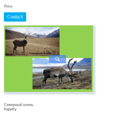
Лось
Слайд 8
Северный олень
Карибу