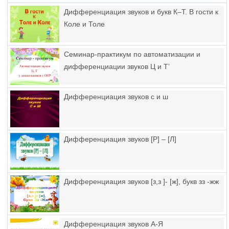
Дифференциация звуков и букв К–Т. В гости к
Коле и Толе
Семинар-практикум по автоматизации и
дифференциации звуков Ц и Тʼ
Дифференциация звуков с и ш
Дифференциация звуков [Р] – [Л]
Дифференциация звуков [з,з ]- [ж], букв зз -жж
Дифференциация звуков А-Я