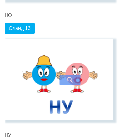
НО
Слайд 13
НУ