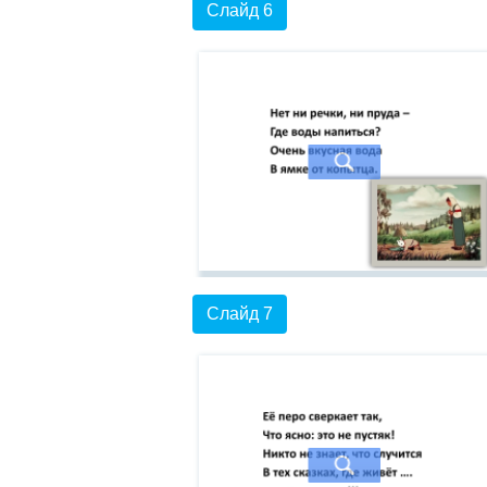
Слайд 6
Слайд 7