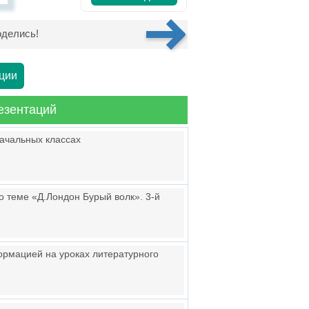
делись!
ции
езентаций
начальных классах
о теме «Д.Лондон Бурый волк». 3-й
ормацией на уроках литературного