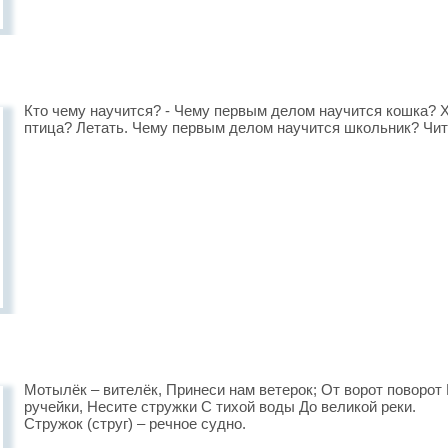
Кто чему научится? - Чему первым делом научится кошка? 
птица? Летать. Чему первым делом научится школьник? Чит
Мотылёк – вителёк, Принеси нам ветерок; От ворот поворот 
ручейки, Несите стружки С тихой воды До великой реки.
Стружок (струг) – речное судно.