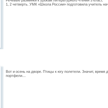
Речевые разминки к урокам литературного чтения 3 класс
1, 2 четверть. УМК «Школа России» подготовила учитель на
Вот и осень на дворе. Птицы к югу полетели. Значит, время
портфели…