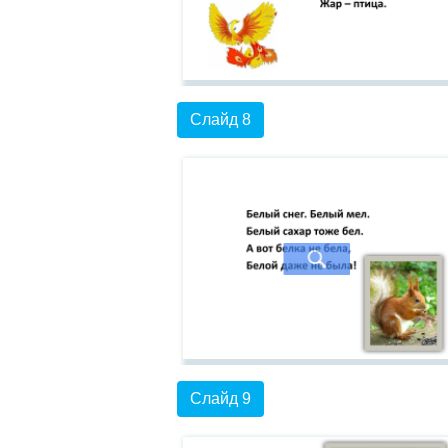
Слайд 8
Слайд 9