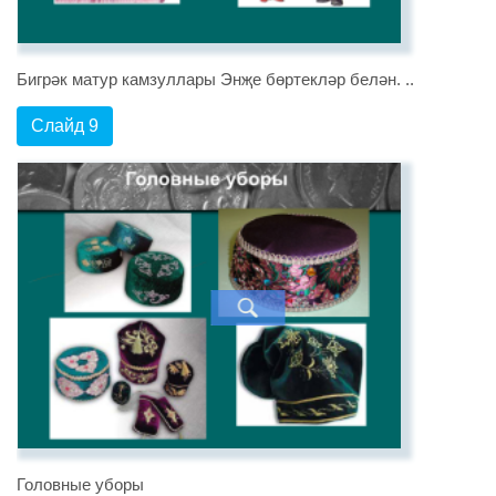
Бигрәк матур камзуллары Энҗе бөртекләр белән. ..
Слайд 9
Головные уборы