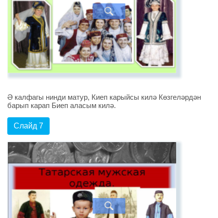
Ә калфагы нинди матур, Киеп карыйсы килә Көзгеләрдән
барып карап Биеп аласым килә.
Слайд 7