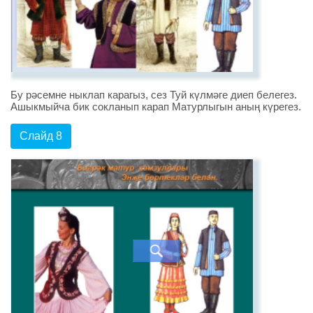
Бу рәсемне ныклап карагыз, сез Туй күлмәге диеп белегез.
Ашыкмыйча бик сокланып карап Матурлыгын аның күрегез.
Слайд 8