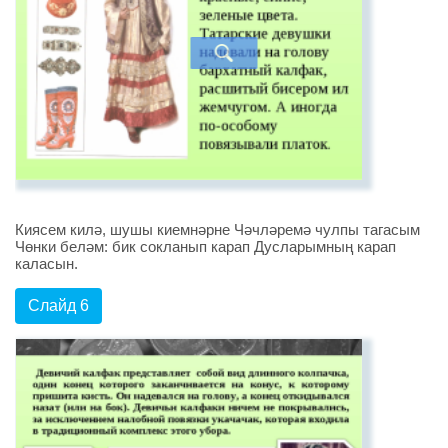
Киясем килә, шушы киемнәрне Чәчләремә чулпы тагасым
Чөнки беләм: бик сокланып карап Дусларымның карап
каласын.
Слайд 6