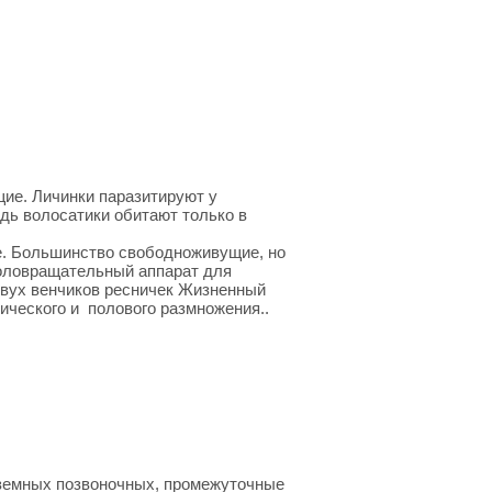
ие. Личинки паразитируют у
едь волосатики обитают только в
ве. Большинство свободноживущие, но
коловращательный аппарат для
двух венчиков ресничек Жизненный
ического и полового размножения..
земных позвоночных, промежуточные