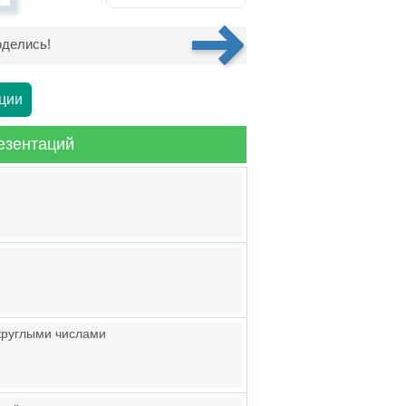
делись!
ции
езентаций
круглыми числами