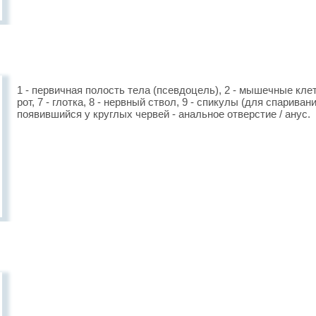
1 - первичная полость тела (псевдоцель), 2 - мышечные клетки,
рот, 7 - глотка, 8 - нервный ствол, 9 - спикулы (для спариван
появившийся у круглых червей - анальное отверстие / анус.