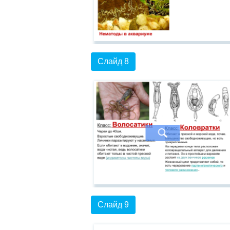
Слайд 8
Слайд 9