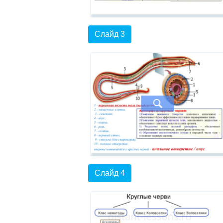
Слайд 3
Слайд 4