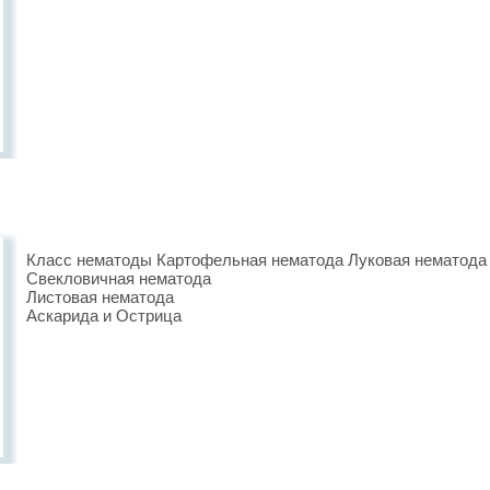
Класс нематоды Картофельная нематода Луковая нематода
Свекловичная нематода
Листовая нематода
Аскарида и Острица