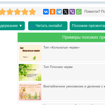
Помогли? По
держание ▼
Читать онлайн!
Похожие презента
Примеры похожих пр
Тип «Кольчатые черви»
Тип Плоские черви
Внетабличное умножение и деление с 