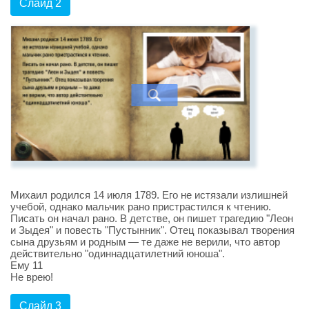
Слайд 2
Михаил родился 14 июля 1789. Его не истязали излишней
учебой, однако мальчик рано пристрастился к чтению.
Писать он начал рано. В детстве, он пишет трагедию "Леон
и Зыдея" и повесть "Пустынник". Отец показывал творения
сына друзьям и родным — те даже не верили, что автор
действительно "одиннадцатилетний юноша".
Ему 11
Не врею!
Слайд 3