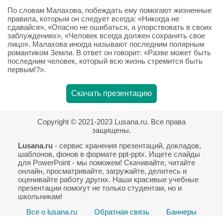
По словам Малахова, побеждать ему помогают жизненные
правила, которым он следует всегда: «Никогда не
сдавайся», «Опасно не ошибаться, а упорствовать в своих
заблуждениях», «Человек всегда должен сохранять свое
лицо». Малахова иногда называют последним полярным
романтиком Земли. В ответ он говорит: «Разве может быть
последним человек, который всю жизнь стремится быть
первым!?».
Скачать презентацию
Copyright © 2021-2023 Lusana.ru. Все права
защищены.
Lusana.ru
- сервис хранения презентаций, докладов,
шаблонов, фонов в формате ppt-pptx. Ищете слайды
для PowerPoint - мы поможем! Скачивайте, читайте
онлайн, просматривайте, загружайте, делитесь и
оценивайте работу других. Наши красивые учебные
презентации помогут не только студентам, но и
школьникам!
Все о lusana.ru
Обратная связь
Баннеры