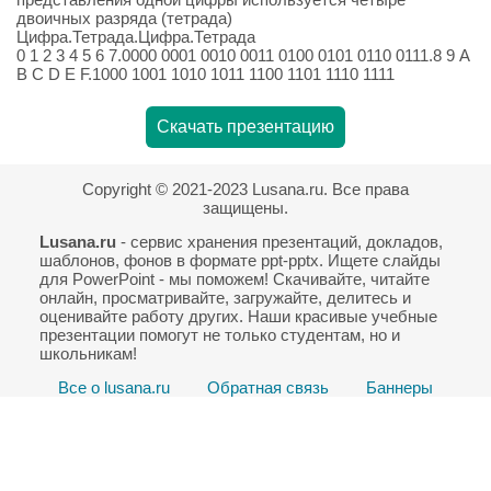
двоичных разряда (тетрада)
Цифра.Тетрада.Цифра.Тетрада
0 1 2 3 4 5 6 7.0000 0001 0010 0011 0100 0101 0110 0111.8 9 A
B C D E F.1000 1001 1010 1011 1100 1101 1110 1111
Скачать презентацию
Copyright © 2021-2023 Lusana.ru. Все права
защищены.
Lusana.ru
- сервис хранения презентаций, докладов,
шаблонов, фонов в формате ppt-pptx. Ищете слайды
для PowerPoint - мы поможем! Скачивайте, читайте
онлайн, просматривайте, загружайте, делитесь и
оценивайте работу других. Наши красивые учебные
презентации помогут не только студентам, но и
школьникам!
Все о lusana.ru
Обратная связь
Баннеры