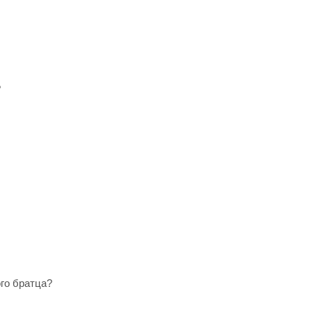
?
ого братца?