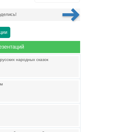
делись!
ции
езентаций
 русских народных сказок
ам