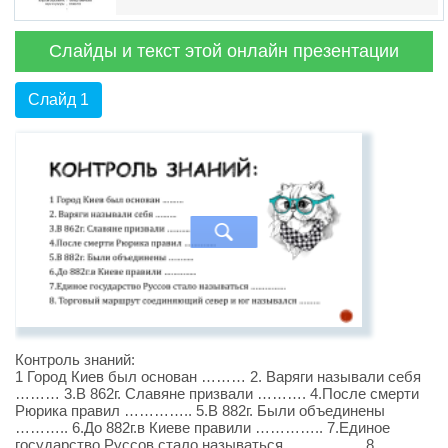
Слайды и текст этой онлайн презентации
Слайд 1
Контроль знаний:
1 Город Киев был основан ……… 2. Варяги называли себя
……… 3.В 862г. Славяне призвали ………. 4.После смерти
Рюрика правил ………….. 5.В 882г. Были объединены
……….. 6.До 882г.в Киеве правили ………….. 7.Единое
государство Руссов стало называться …………… 8.