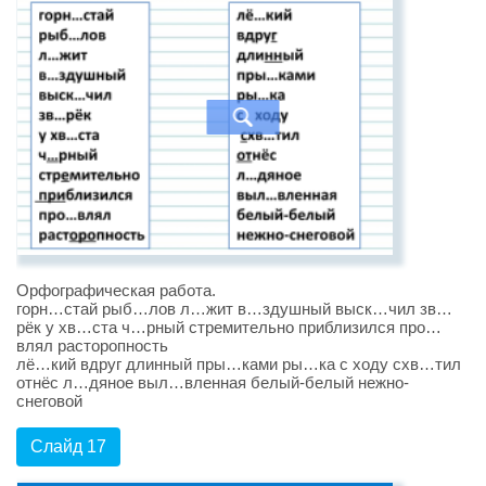
Орфографическая работа.
горн…стай рыб…лов л…жит в…здушный выск…чил зв…
рёк у хв…ста ч…рный стремительно приблизился про…
влял расторопность
лё…кий вдруг длинный пры…ками ры…ка с ходу схв…тил
отнёс л…дяное выл…вленная белый-белый нежно-
снеговой
Слайд 17