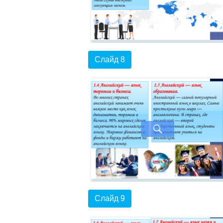
Слайд 8
Слайд 9