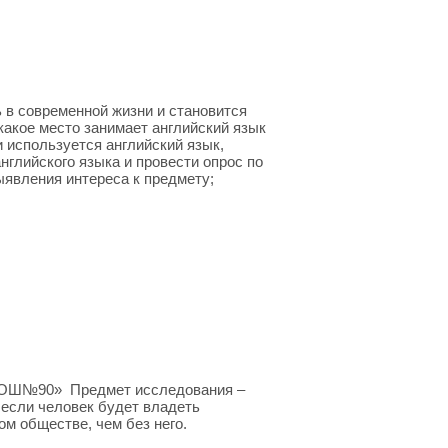
ь в современной жизни и становится
какое место занимает английский язык
и используется английский язык,
нглийского языка и провести опрос по
ыявления интереса к предмету;
ООШ№90» Предмет исследования –
 если человек будет владеть
ом обществе, чем без него.