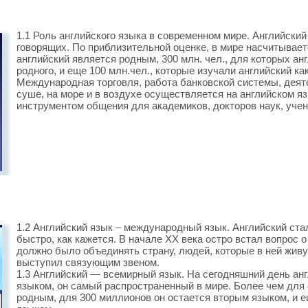
1.1 Роль английского языка в современном мире. Английский 
говорящих. По приблизительной оценке, в мире насчитываетс
английский является родным, 300 млн. чел., для которых а
родного, и еще 100 млн.чел., которые изучали английский ка
Международная торговля, работа банковской системы, деят
суше, на море и в воздухе осуществляется на английском я
инструментом общения для академиков, докторов наук, учен
1.2 Английский язык – международный язык. Английский ст
быстро, как кажется. В начале ХХ века остро встал вопрос 
должно было объединять страну, людей, которые в ней живут
выступил связующим звеном.
1.3 Английский — всемирный язык. На сегодняшний день ан
языком, он самый распространенный в мире. Более чем для
родным, для 300 миллионов он остается вторым языком, и 