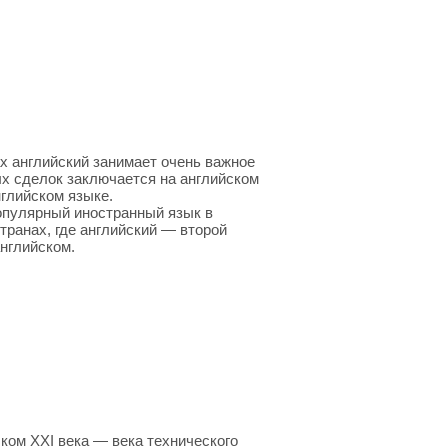
ах английский занимает очень важное
ых сделок заключается на английском
глийском языке.
опулярный иностранный язык в
ранах, где английский — второй
нглийском.
ыком XXI века — века технического