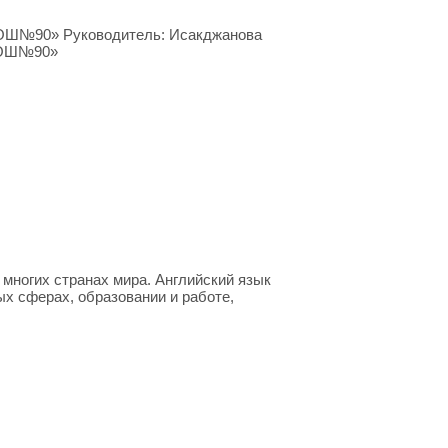
ООШ№90» Руководитель: Исакджанова
«ООШ№90»
 многих странах мира. Английский язык
ых сферах, образовании и работе,