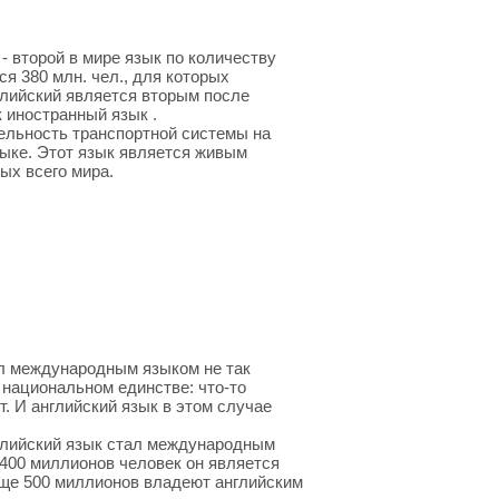
- второй в мире язык по количеству
я 380 млн. чел., для которых
нглийский является вторым после
к иностранный язык .
ельность транспортной системы на
зыке. Этот язык является живым
ых всего мира.
ал международным языком не так
о национальном единстве: что-то
. И английский язык в этом случае
глийский язык стал международным
 400 миллионов человек он является
еще 500 миллионов владеют английским