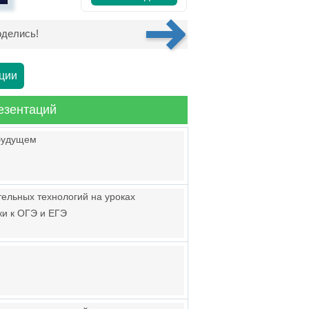
делись!
ции
езентаций
 будущем
ельных технологий на уроках
ки к ОГЭ и ЕГЭ