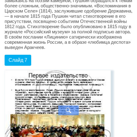
замыкаясь на поэзии камерной, Пушкин обращался к темам
более сложным, общественно-значимым. «Воспоминания в
Царском Селе» (1814), заслужившие одобрение Державина,
— в начале 1815 года Пушкин читал стихотворение в его
присутствии, посвящено событиям Отечественной войны
1812 года. Стихотворение было опубликовано в 1815 году в
журнале «Российский музеум» за полной подписью автора.
В своём послании «Лицинию» сатирически изображена
современная жизнь России, а в образе «любимца деспота»
выведен Аракчеев.
Слайд 7