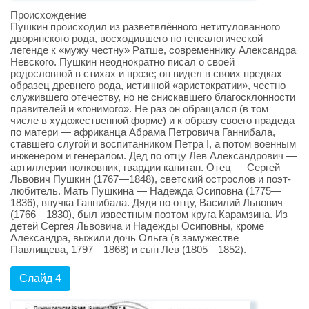
Происхождение
Пушкин происходил из разветвлённого нетитулованного
дворянского рода, восходившего по генеалогической
легенде к «мужу честну» Ратше, современнику Александра
Невского. Пушкин неоднократно писал о своей
родословной в стихах и прозе; он видел в своих предках
образец древнего рода, истинной «аристократии», честно
служившего отечеству, но не снискавшего благосклонности
правителей и «гонимого». Не раз он обращался (в том
числе в художественной форме) и к образу своего прадеда
по матери — африканца Абрама Петровича Ганнибала,
ставшего слугой и воспитанником Петра I, а потом военным
инженером и генералом. Дед по отцу Лев Александрович —
артиллерии полковник, гвардии капитан. Отец — Сергей
Львович Пушкин (1767—1848), светский острослов и поэт-
любитель. Мать Пушкина — Надежда Осиповна (1775—
1836), внучка Ганнибала. Дядя по отцу, Василий Львович
(1766—1830), был известным поэтом круга Карамзина. Из
детей Сергея Львовича и Надежды Осиповны, кроме
Александра, выжили дочь Ольга (в замужестве
Павлищева, 1797—1868) и сын Лев (1805—1852).
Слайд 4