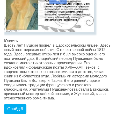
Юность
Шесть лет Пушкин провёл в Царскосельском лицее, Здесь
юный поэт пережил события Отечественной войны 1812
года. Здесь впервые открылся и был высоко оценён его
поэтический дар. В лицейский период Пушкиным было
создано много стихотворных произведений. Его
вдохновляли французские поэты XVII—XVIII веков, с
творчеством которых он познакомился в детстве, читая
книги из библиотеки отца. Любимыми авторами молодого
Пушкина были Вольтер и Парни. В его ранней лирике
соединились традиции французского и русского
классицизма. Учителями Пушкина-поэта стали Батюшков,
признанный мастер «лёгкой поэзии», и Жуковский, глава
отечественного романтизма.
Слайд 6