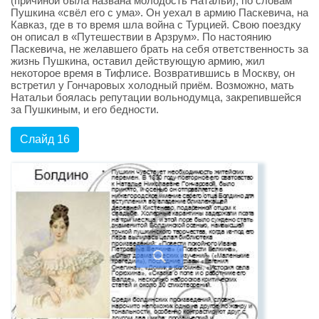
(причиной была названа молодость Натальи), по словам
Пушкина «свёл его с ума». Он уехал в армию Паскевича, на
Кавказ, где в то время шла война с Турцией. Свою поездку
он описал в «Путешествии в Арзрум». По настоянию
Паскевича, не желавшего брать на себя ответственность за
жизнь Пушкина, оставил действующую армию, жил
некоторое время в Тифлисе. Возвратившись в Москву, он
встретил у Гончаровых холодный приём. Возможно, мать
Натальи боялась репутации вольнодумца, закрепившейся
за Пушкиным, и его бедности.
Слайд 16