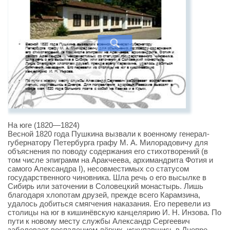
На юге (1820—1824)
Весной 1820 года Пушкина вызвали к военному генерал-
губернатору Петербурга графу М. А. Милорадовичу для
объяснения по поводу содержания его стихотворений (в
том числе эпиграмм на Аракчеева, архимандрита Фотия и
самого Александра I), несовместимых со статусом
государственного чиновника. Шла речь о его высылке в
Сибирь или заточении в Соловецкий монастырь. Лишь
благодаря хлопотам друзей, прежде всего Карамзина,
удалось добиться смягчения наказания. Его перевели из
столицы на юг в кишинёвскую канцелярию И. Н. Инзова. По
пути к новому месту службы Александр Сергеевич
заболевает воспалением лёгких, искупавшись в Днепре.