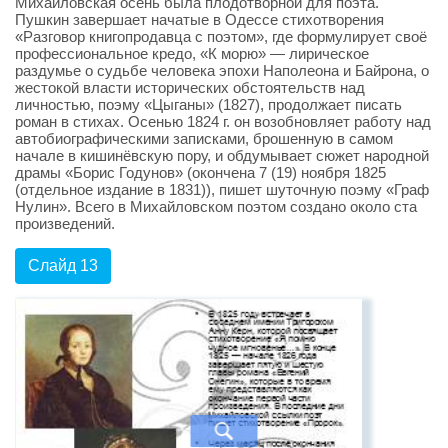
Михайловская осень была плодотворной для поэта.
Пушкин завершает начатые в Одессе стихотворения
«Разговор книгопродавца с поэтом», где формулирует своё
профессиональное кредо, «К морю» — лирическое
раздумье о судьбе человека эпохи Наполеона и Байрона, о
жестокой власти исторических обстоятельств над
личностью, поэму «Цыганы» (1827), продолжает писать
роман в стихах. Осенью 1824 г. он возобновляет работу над
автобиографическими записками, брошенную в самом
начале в кишинёвскую пору, и обдумывает сюжет народной
драмы «Борис Годунов» (окончена 7 (19) ноября 1825
(отдельное издание в 1831)), пишет шуточную поэму «Граф
Нулин». Всего в Михайловском поэтом создано около ста
произведений.
Слайд 13