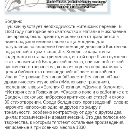
Болдино
Пушкин чувствует необходимость житейских перемен. В
1830 году повторное его сватовство к Наталье Николаевне
Гончаровой, было принято, и осенью он отправляется в
нижегородское имение своего отца Болдино для
вступления во владение близлежащей деревней Кистенево,
подаренной отцом к свадьбе. Холерные карантины
задержали поэта на три месяца, и этой поре было суждено
стать знаменитой Болдинской осенью, наивысшей точкой
пушкинского творчества, когда из-под его пера вылилась
целая библиотека произведений: «Повести покойного
Ивана Петровича Белкина» («Повести Белкина», «Опыт
драматических изучений» («Маленькие трагедии»),
последние главы «Евгения Онегина», «Домик в Коломне»,
«История села Горюхина», «Сказка о попе и о работнике его
Балде», несколько набросков критических статей и около
30 стихотворений. Среди болдинских произведений, словно
нарочито непохожих одно на другое по жанру и
тональности, особенно контрастируют друг с другом два
цикла: прозаический и драматический. Это два полюса его
творчества, к которым тяготеют остальные произведения,
написанные в три осенних месяца 1830.