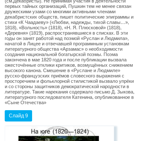
(см.Декабристы). Не принимая участия в деятельности
первых тайных организаций, Пушкин тем не менее связан
дружескими узами со многими активными членами
декабристских обществ, пишет политические эпиграммы и
стихи «К Чаадаеву» («Любви, надежды, тихой славы…»,
1818), «Вольность» (1818), «Н. Я. Плюсковой» (1818),
«Деревня» (1819), распространявшиеся в списках. В эти
годы он занят работой над поэмой «Руслан и Людмила»,
начатой в Лицее и отвечавшей программным установкам
литературного общества «Арзамас» о необходимости
создания национальной богатырской поэмы. Поэма
закончена в мае 1820 года и после публикации вызвала
ожесточённые отклики критиков, возмущённых снижением
высокого канона. Смешение в «Руслане и Людмиле»
русско-французских приёмов словесного выражения с
просторечием и фольклорной стилистикой вызвало упрёки
и со стороны защитников демократической народности в
литературе. Такие нарекания содержало письмо Д. Зыкова,
литературного последователя Катенина, опубликованное в
«Сыне Отечества»
Слайд 9