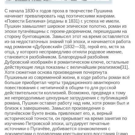
С начала 1830-х годов проза в творчестве Пушкина
начинает превалировать над поэтическими жанрами.
«Повести Белкина» (изданы в 1831) г. успеха не имели.
Пушкин замышляет широкое эпическое полотно, роман из
эпохи пугачёвщины с героем-дворянином, перешедшим на
сторону бунтовщиков. Замысел этот на время оставляется
из-за недостаточных знаний той эпохи, и начинается работа
над романом «Дубровский» (1832—33), герой его, мстя за
отца, у которого несправедливо отняли родовое имение,
становится разбойником. Благородный разбойник
Дубровский изображён в романтическом ключе, остальные
действующие лица показаны с величайшим реализмом[31].
Хотя сюжетная основа произведения почерпнута
Пушкиным из современной жизни, в ходе работы роман всё
больше приобретал черты традиционного авантюрного
повествования с нетипичной в общем-то для русской
действительности коллизией. Возможно, предвидя к тому
же непреодолимые цензурные затруднения с публикацией
романа, Пушкин оставил работу над ним, хотя роман был и
близок к завершению. Замысел произведения о
пугачёвском бунте вновь привлекает его, и, верный
исторической точности, он прерывает на время занятия по
изучению Петровской эпохи, штудирует печатные
источники о Пугачёве, добивается ознакомления с
документами о подавлении крестьянского восстания (само