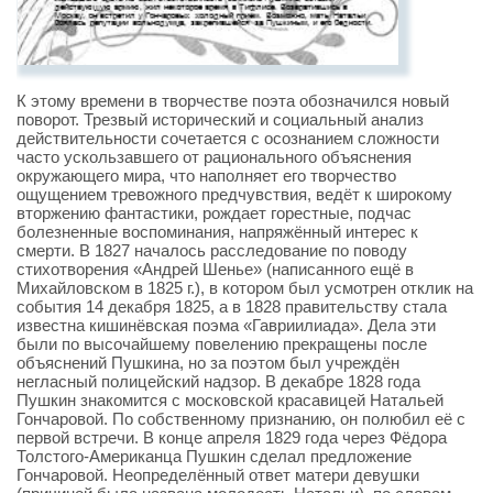
К этому времени в творчестве поэта обозначился новый
поворот. Трезвый исторический и социальный анализ
действительности сочетается с осознанием сложности
часто ускользавшего от рационального объяснения
окружающего мира, что наполняет его творчество
ощущением тревожного предчувствия, ведёт к широкому
вторжению фантастики, рождает горестные, подчас
болезненные воспоминания, напряжённый интерес к
смерти. В 1827 началось расследование по поводу
стихотворения «Андрей Шенье» (написанного ещё в
Михайловском в 1825 г.), в котором был усмотрен отклик на
события 14 декабря 1825, а в 1828 правительству стала
известна кишинёвская поэма «Гавриилиада». Дела эти
были по высочайшему повелению прекращены после
объяснений Пушкина, но за поэтом был учреждён
негласный полицейский надзор. В декабре 1828 года
Пушкин знакомится с московской красавицей Натальей
Гончаровой. По собственному признанию, он полюбил её с
первой встречи. В конце апреля 1829 года через Фёдора
Толстого-Американца Пушкин сделал предложение
Гончаровой. Неопределённый ответ матери девушки