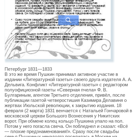
Петербург 1831—1833
В это же время Пушкин принимал активное участие в
издании «Литературной газеты» своего друга издателя А. А.
Дельвига. Конфликт «Литературной газеты» с редактором
полуофициозной газеты «Северная пчела» Ф. В.
Булгариным, агентом Третьего отделения, привёл, после
публикации газетой четверостишия Казимира Делавиня о
жертвах Июльской революции, к закрытию издания. 18
февраля (2 марта) 1831 венчается с Натальей Гончаровой в
московской церкви Большого Вознесения у Никитских
ворот. При обмене колец кольцо Пушкина упало на пол.
Потом у него погасла свеча. Он побледнел и сказал: «Всё
— плохие предзнаменования!». Сразу после свадьбы
семья Пушкиных ненадолго поселилась в Москве на