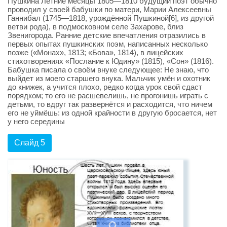
Пушкина Летние месяцы 1805—1810 будущий поэт обычно
проводил у своей бабушки по матери, Марии Алексеевны
Ганнибал (1745—1818, урождённой Пушкиной[6], из другой
ветви рода), в подмосковном селе Захарове, близ
Звенигорода. Ранние детские впечатления отразились в
первых опытах пушкинских поэм, написанных несколько
позже («Монах», 1813; «Бова», 1814), в лицейских
стихотворениях «Послание к Юдину» (1815), «Сон» (1816).
Бабушка писала о своём внуке следующее: Не знаю, что
выйдет из моего старшего внука. Мальчик умён и охотник
до книжек, а учится плохо, редко когда урок свой сдаст
порядком; то его не расшевелишь, не прогонишь играть с
детьми, то вдруг так развернётся и расходится, что ничем
его не уймёшь: из одной крайности в другую бросается, нет
у него середины
Слайд 5