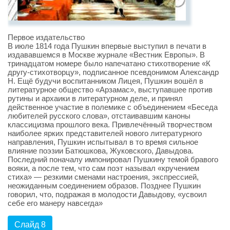
Первое издательство
В июле 1814 года Пушкин впервые выступил в печати в
издававшемся в Москве журнале «Вестник Европы». В
тринадцатом номере было напечатано стихотворение «К
другу-стихотворцу», подписанное псевдонимом Александр
Н. Ещё будучи воспитанником Лицея, Пушкин вошёл в
литературное общество «Арзамас», выступавшее против
рутины и архаики в литературном деле, и принял
действенное участие в полемике с объединением «Беседа
любителей русского слова», отстаивавшим каноны
классицизма прошлого века. Привлечённый творчеством
наиболее ярких представителей нового литературного
направления, Пушкин испытывал в то время сильное
влияние поэзии Батюшкова, Жуковского, Давыдова.
Последний поначалу импонировал Пушкину темой бравого
вояки, а после тем, что сам поэт называл «кручением
стиха» — резкими сменами настроения, экспрессией,
неожиданным соединением образов. Позднее Пушкин
говорил, что, подражая в молодости Давыдову, «усвоил
себе его манеру навсегда»
Слайд 8