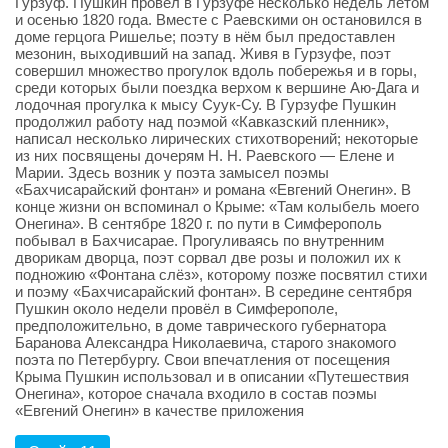
Гурзуф. Пушкин провёл в Гурзуфе несколько недель летом
и осенью 1820 года. Вместе с Раевскими он остановился в
доме герцога Ришелье; поэту в нём был предоставлен
мезонин, выходивший на запад. Живя в Гурзуфе, поэт
совершил множество прогулок вдоль побережья и в горы,
среди которых были поездка верхом к вершине Аю-Дага и
лодочная прогулка к мысу Суук-Су. В Гурзуфе Пушкин
продолжил работу над поэмой «Кавказский пленник»,
написал несколько лирических стихотворений; некоторые
из них посвящены дочерям Н. Н. Раевского — Елене и
Марии. Здесь возник у поэта замысел поэмы
«Бахчисарайский фонтан» и романа «Евгений Онегин». В
конце жизни он вспоминал о Крыме: «Там колыбель моего
Онегина». В сентябре 1820 г. по пути в Симферополь
побывал в Бахчисарае. Прогуливаясь по внутренним
дворикам дворца, поэт сорвал две розы и положил их к
подножию «Фонтана слёз», которому позже посвятил стихи
и поэму «Бахчисарайский фонтан». В середине сентября
Пушкин около недели провёл в Симферополе,
предположительно, в доме таврического губернатора
Баранова Александра Николаевича, старого знакомого
поэта по Петербургу. Свои впечатления от посещения
Крыма Пушкин использовал и в описании «Путешествия
Онегина», которое сначала входило в состав поэмы
«Евгений Онегин» в качестве приложения