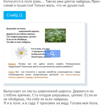
Колосится в поле рожь… Там во ржи цветок найдешь Ярко-
синий и пушистый Только жаль, что не душистый.
Слайд 11
Выпускает он листы широченной широты. Держится на
стеблях крепких, Сто плодов шершавых, цепких: Если их
не обойдешь, На себе их всех найдешь.
Я и в поле, и в саду У прохожих на виду. Голова моя бела,