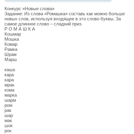
Конкурс «Новые слова»
Задание: Из слова «Ромашка» составь как можно больше
новых слов, используя входящее в это слово буквы. За
самое длинное слово – сладкий приз.
Р О М А Ш К А
Кошмар
Мошка
Комар
Рамка
Шрам
Марш
каша
кара
кара
мрак
кома
марка
шарм
ром
рак
шар
мак
шок
рок