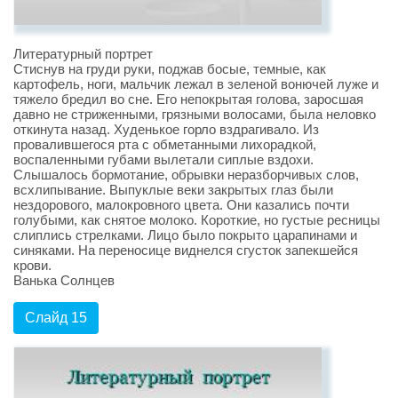
Литературный портрет
Стиснув на груди руки, поджав босые, темные, как
картофель, ноги, мальчик лежал в зеленой вонючей луже и
тяжело бредил во сне. Его непокрытая голова, заросшая
давно не стриженными, грязными волосами, была неловко
откинута назад. Худенькое горло вздрагивало. Из
провалившегося рта с обметанными лихорадкой,
воспаленными губами вылетали сиплые вздохи.
Слышалось бормотание, обрывки неразборчивых слов,
всхлипывание. Выпуклые веки закрытых глаз были
нездорового, малокровного цвета. Они казались почти
голубыми, как снятое молоко. Короткие, но густые ресницы
слиплись стрелками. Лицо было покрыто царапинами и
синяками. На переносице виднелся сгусток запекшейся
крови.
Ванька Солнцев
Слайд 15