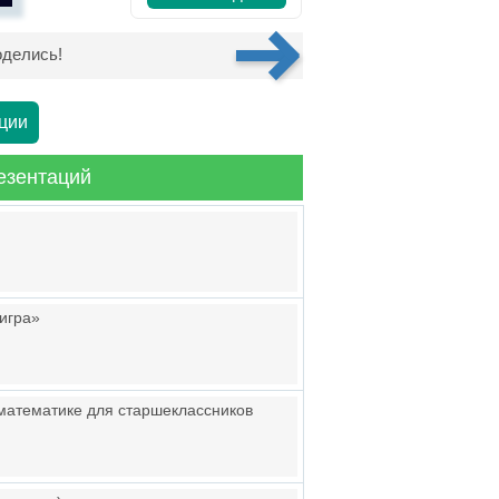
делись!
ции
езентаций
 игра»
 математике для старшеклассников