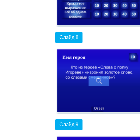
Слайд 8
Слайд 9