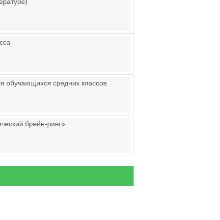
тературе)
сса
ля обучающихся средних классов
ический брейн-ринг»