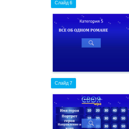
Слайд 6
Слайд 7