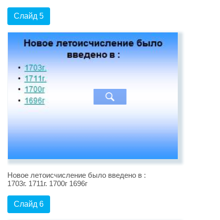
Слайд 5
Новое летоисчисление было введено в :
1703г. 1711г. 1700г 1696г
Слайд 6