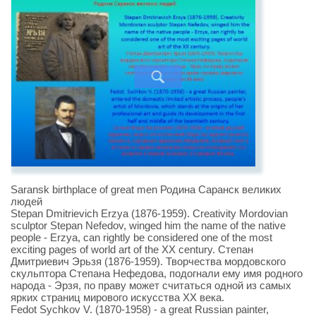
Saransk birthplace of great men Родина Саранск великих
людей
Stepan Dmitrievich Erzya (1876-1959). Creativity Mordovian
sculptor Stepan Nefedov, winged him the name of the native
people - Erzya, can rightly be considered one of the most
exciting pages of world art of the XX century. Степан
Дмитриевич Эрьзя (1876-1959). Творчества мордовского
скульптора Степана Нефедова, подогнали ему имя родного
народа - Эрзя, по праву может считаться одной из самых
ярких страниц мирового искусства XX века.
Fedot Sychkov V. (1870-1958) - a great Russian painter,