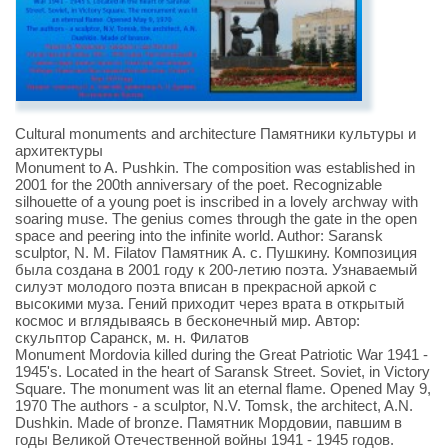
Cultural monuments and architecture Памятники культуры и
архитектуры
Monument to A. Pushkin. The composition was established in
2001 for the 200th anniversary of the poet. Recognizable
silhouette of a young poet is inscribed in a lovely archway with
soaring muse. The genius comes through the gate in the open
space and peering into the infinite world. Author: Saransk
sculptor, N. M. Filatov Памятник А. с. Пушкину. Композиция
была создана в 2001 году к 200-летию поэта. Узнаваемый
силуэт молодого поэта вписан в прекрасной аркой с
высокими муза. Гений приходит через врата в открытый
космос и вглядываясь в бесконечный мир. Автор:
скульптор Саранск, м. н. Филатов
Monument Mordovia killed during the Great Patriotic War 1941 -
1945's. Located in the heart of Saransk Street. Soviet, in Victory
Square. The monument was lit an eternal flame. Opened May 9,
1970 The authors - a sculptor, N.V. Tomsk, the architect, A.N.
Dushkin. Made of bronze. Памятник Мордовии, павшим в
годы Великой Отечественной войны 1941 - 1945 годов.