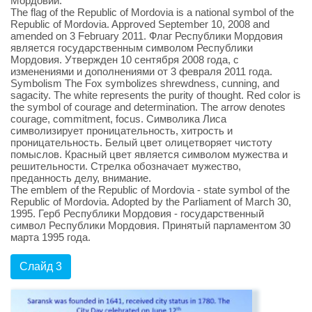
Мордовии.
The flag of the Republic of Mordovia is a national symbol of the
Republic of Mordovia. Approved September 10, 2008 and
amended on 3 February 2011. Флаг Республики Мордовия
является государственным символом Республики
Мордовия. Утвержден 10 сентября 2008 года, с
изменениями и дополнениями от 3 февраля 2011 года.
Symbolism The Fox symbolizes shrewdness, cunning, and
sagacity. The white represents the purity of thought. Red color is
the symbol of courage and determination. The arrow denotes
courage, commitment, focus. Символика Лиса
символизирует проницательность, хитрость и
проницательность. Белый цвет олицетворяет чистоту
помыслов. Красный цвет является символом мужества и
решительности. Стрелка обозначает мужество,
преданность делу, внимание.
The emblem of the Republic of Mordovia - state symbol of the
Republic of Mordovia. Adopted by the Parliament of March 30,
1995. Герб Республики Мордовия - государственный
символ Республики Мордовия. Принятый парламентом 30
марта 1995 года.
Слайд 3