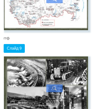
гтф
Слайд 9