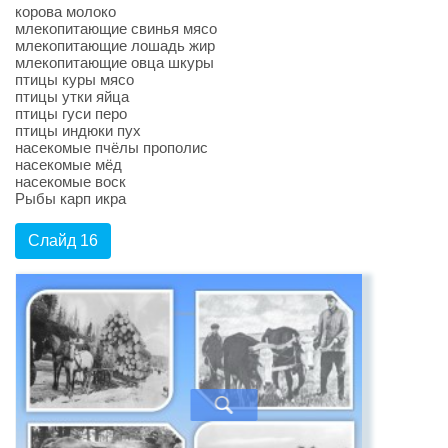
корова молоко
млекопитающие свинья мясо
млекопитающие лошадь жир
млекопитающие овца шкуры
птицы куры мясо
птицы утки яйца
птицы гуси перо
птицы индюки пух
насекомые пчёлы прополис
насекомые мёд
насекомые воск
Рыбы карп икра
Слайд 16