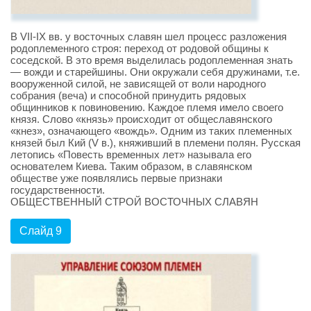
В VII-IX вв. у восточных славян шел процесс разложения
родоплеменного строя: переход от родовой общины к
соседской. В это время выделилась родоплеменная знать
— вожди и старейшины. Они окружали себя дружинами, т.е.
вооруженной силой, не зависящей от воли народного
собрания (веча) и способной принудить рядовых
общинников к повиновению. Каждое племя имело своего
князя. Слово «князь» происходит от общеславянского
«кнез», означающего «вождь». Одним из таких племенных
князей был Кий (V в.), княживший в племени полян. Русская
летопись «Повесть временных лет» называла его
основателем Киева. Таким образом, в славянском
обществе уже появлялись первые признаки
государственности.
ОБЩЕСТВЕННЫЙ СТРОЙ ВОСТОЧНЫХ СЛАВЯН
Слайд 9