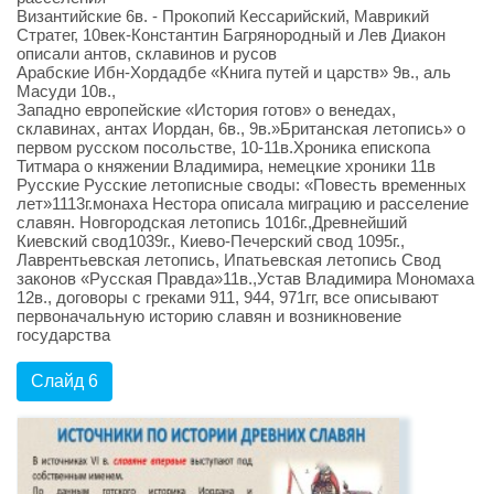
Византийские 6в. - Прокопий Кессарийский, Маврикий
Стратег, 10век-Константин Багрянородный и Лев Диакон
описали антов, склавинов и русов
Арабские Ибн-Хордадбе «Книга путей и царств» 9в., аль
Масуди 10в.,
Западно европейские «История готов» о венедах,
склавинах, антах Иордан, 6в., 9в.»Британская летопись» о
первом русском посольстве, 10-11в.Хроника епископа
Титмара о княжении Владимира, немецкие хроники 11в
Русские Русские летописные своды: «Повесть временных
лет»1113г.монаха Нестора описала миграцию и расселение
славян. Новгородская летопись 1016г.,Древнейший
Киевский свод1039г., Киево-Печерский свод 1095г.,
Лаврентьевская летопись, Ипатьевская летопись Свод
законов «Русская Правда»11в.,Устав Владимира Мономаха
12в., договоры с греками 911, 944, 971гг, все описывают
первоначальную историю славян и возникновение
государства
Слайд 6