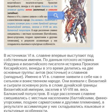
В источниках VI в. славяне впервые выступают под
собственным именем. По данным готского историка
Иордана и византийского писателя-историка Прокопия
Кесарийского, венеды в это время делились на две
основные группы: антов (восточные) и славинов
(западные). Именно в VI в. славяне заявили о себе как о
сильном и воинственном народе. Они воевали с Византией
и сыграли основную роль в сломе дунайской границы
Византийской империи, заселив в VI-VIII вв. весь
Балканский полуостров. В ходе расселения славяне
смешивались с местным населением (балтийскими, финно-
угорскими, позднее сарматскими и другими племенами), в
результате ассимиляции у них складывались языковые и
культурные особенности.