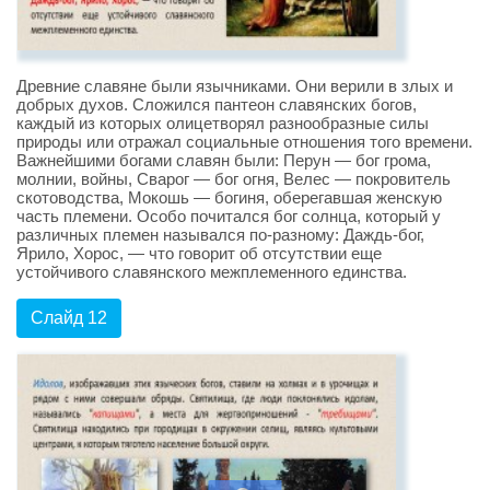
Древние славяне были язычниками. Они верили в злых и
добрых духов. Сложился пантеон славянских богов,
каждый из которых олицетворял разнообразные силы
природы или отражал социальные отношения того времени.
Важнейшими богами славян были: Перун — бог грома,
молнии, войны, Сварог — бог огня, Велес — покровитель
скотоводства, Мокошь — богиня, оберегавшая женскую
часть племени. Особо почитался бог солнца, который у
различных племен назывался по-разному: Даждь-бог,
Ярило, Хорос, — что говорит об отсутствии еще
устойчивого славянского межплеменного единства.
Слайд 12