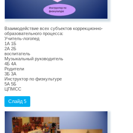
Взаимодействие всех субъектов коррекционно-
образовательного процесса:
Учитель-логопед
1А 1Б
2А 2Б
воспитатель
Музыкальный руководитель
4Б 4А
Родители
3Б 3А
Инструктор по физкультуре
5А 5Б
ЦПМСС
Слайд 5