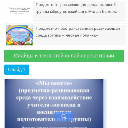
ребёнка с использованием эффективных
Предметно –развивающая среда старшей
методов и приёмов
группы мбдоу-детскийсад с.Малая Быковка
Предметно-пространственная развивающая
среда группы « лесная полянка»
Слайды и текст этой онлайн презентации
Слайд 1