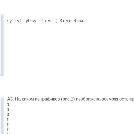
sy = y1 - y0 sy = 1 см – (- 3 см)= 4 см
А3. На каком из графиков (рис.1) изображена возможность п
s
s
s
t
t
t