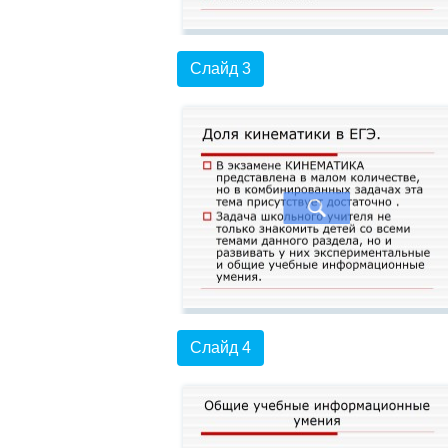
Слайд 3
Слайд 4