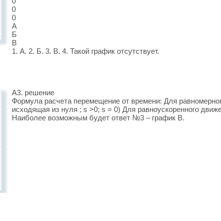
0
0
0
А
Б
В
1. А. 2. Б. 3. В. 4. Такой график отсутствует.
А3. решение
Формула расчета перемещение от времени: Для равномерного 
исходящая из нуля ; s >0; s = 0) Для равноускоренного движени
Наиболее возможным будет ответ №3 – график В.