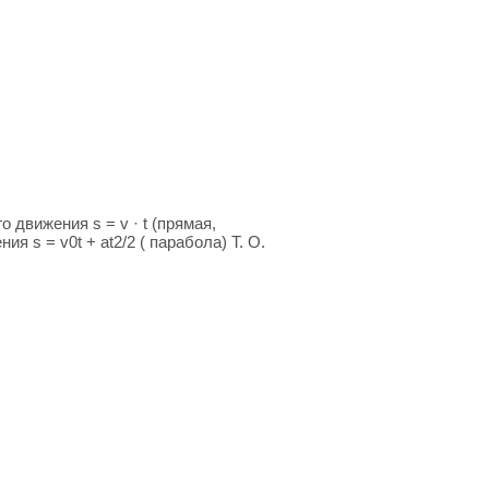
движения s = v · t (прямая,
я s = v0t + аt2/2 ( парабола) Т. О.