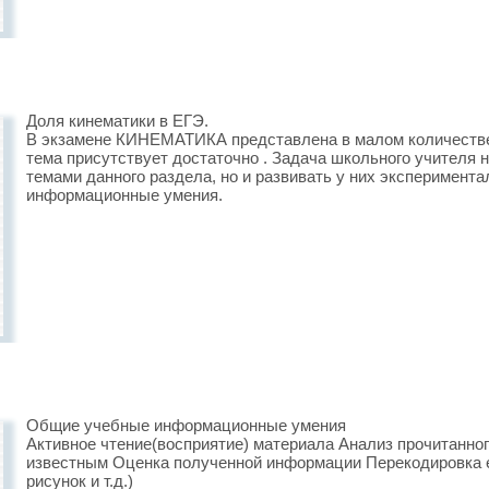
Доля кинематики в ЕГЭ.
В экзамене КИНЕМАТИКА представлена в малом количестве,
тема присутствует достаточно . Задача школьного учителя н
темами данного раздела, но и развивать у них эксперимент
информационные умения.
Общие учебные информационные умения
Активное чтение(восприятие) материала Анализ прочитанно
известным Оценка полученной информации Перекодировка ее
рисунок и т.д.)