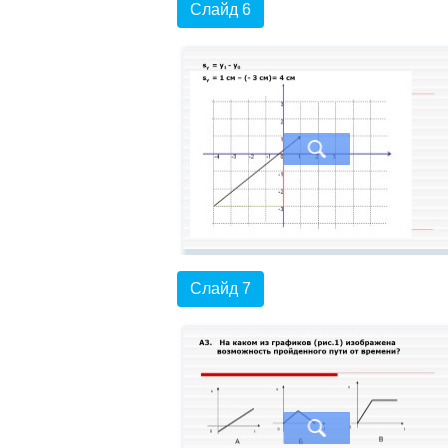
Слайд 6
Слайд 7