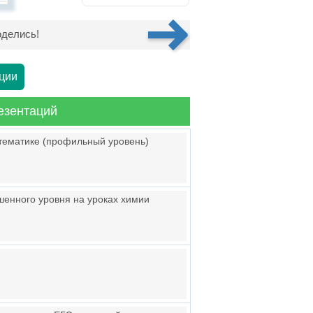
делись!
ции
езентаций
тематике (профильный уровень)
енного уровня на уроках химии